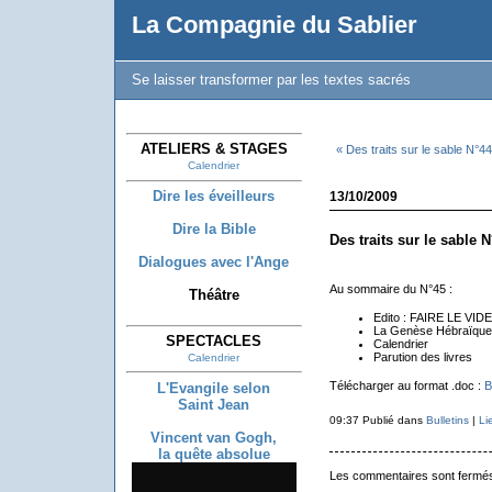
La Compagnie du Sablier
Se laisser transformer par les textes sacrés
ATELIERS & STAGES
« Des traits sur le sable N°44
Calendrier
Dire les éveilleurs
13/10/2009
Dire la Bible
Des traits sur le sable N
Dialogues avec l'Ange
Au sommaire du N°45 :
Théâtre
Edito : FAIRE LE VIDE
La Genèse Hébraïque
SPECTACLES
Calendrier
Parution des livres
Calendrier
Télécharger au format .doc :
B
L'Evangile selon
Saint Jean
09:37 Publié dans
Bulletins
|
Li
Vincent van Gogh,
la quête absolue
Les commentaires sont fermé