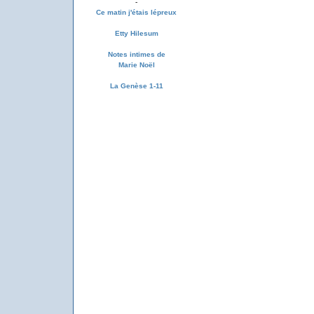
-
Ce matin j'étais lépreux
Etty Hilesum
Notes intimes de
Marie Noël
La Genèse 1-11