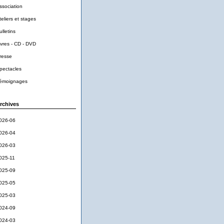
ssociation
teliers et stages
ulletins
ivres - CD - DVD
resse
pectacles
émoignages
rchives
026-06
026-04
026-03
025-11
025-09
025-05
025-03
024-09
024-03