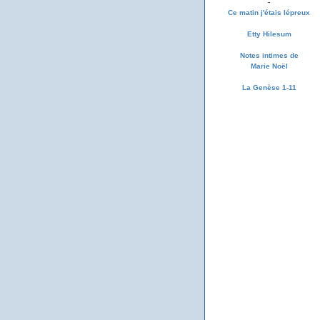
-
Ce matin j'étais lépreux
Etty Hilesum
Notes intimes de
Marie Noël
La Genèse 1-11