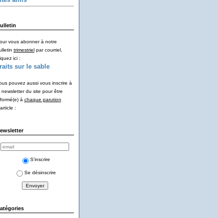
ulletin
our vous abonner à notre
ulletin
trimestriel
par courriel,
iquez ici :
raits sur le sable
ous pouvez aussi vous inscrire à
a newsletter du site pour être
nformé(e) à
chaque parution
article :
ewsletter
S'inscrire
Se désinscrire
atégories