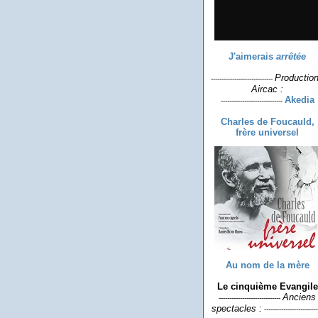
J'aimerais
arrêtée
Productio
-----------------------------
Aircac :
Akedia
-----------------------------
Charles de Foucauld,
frère universel
Au nom de la mère
Le cinquième Evangile
Anciens
-----------------------------
spectacles :
-------------------------