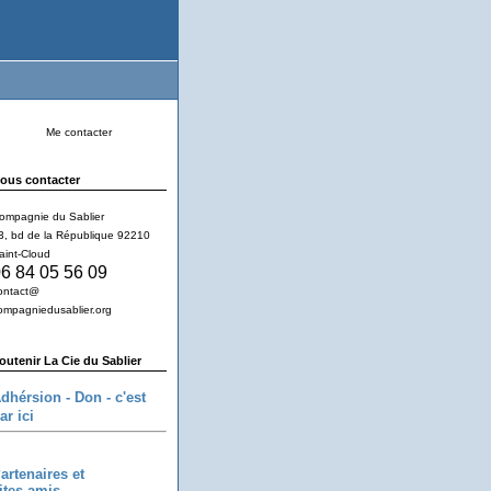
Me contacter
ous contacter
ompagnie du Sablier
3, bd de la République 92210
aint-Cloud
6 84 05 56 09
ontact@
ompagniedusablier.org
outenir La Cie du Sablier
dhérsion - Don - c'est
ar ici
artenaires et
ites amis