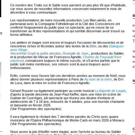
Ce numéro des Traits sur le Sable vous parvient un peu plus tôt que d’habitude,
car nous avons de nouvelles informations concernant notamment le mois de
décembre à vous communiquer.
B
Les représentations de notre nouvelle production, Les Bien-aimés, en
partenariat avec la Compagnie Folheliotrope et la Cité des Consciences ont
P
confirmé l’engouement du public pour ce spectacle, qui ne cesse de se
transformer au fil des représentations et qui semble désormais avoir trouvé sa
b
ns
forme définitive.
cl
T
Les ateliers et stages sont encore et toujours l’occasion de découvertes et de
rencontres riches et fécondes autour des textes de la
Bible
, ou des
Dialogues
avec l’Ange
.
V
VincentVan Gogh la quête absolue
,
l’évangile de Jean,
, productions du Sablier,
l
et la production de l’Aircac de Francesco Agnello,
Charles de Foucauld frère
universel
, connaissent toujours le même succès, et s’il arrive parfois que le
i
public soit moins nombreux, ses retours sont là aussi toujours aussi
d'
enthousiastes.
Enfin, comme nous l’avons fait ces dernières années au moment de Noël, nous
allons donner plusieurs représentations à Paris de
Au nom de la mère
, de Erri
N
de Luca, dans la mise en scène de Francesco Agnello.
Gérard Rouzier va également participer au conte musical
La légende de Loupio
,
d’après la bande dessinée de Jean-Paul Kieffer, dans une mise en scène de
Gaëtan de Courrèges, joli spectacle qui réunira une dizaine d’enfants et
adolescents de 7 à 18 ans, entourés de 4 adultes, pour une tournée chantante
et dansante en février 2026.
(Voir Programmes des spectacles).
Il sera également le récitant des 7 dernières paroles du Christ avec quatre
musiciens de l’Opéra Philharmonique de Monte-Carlo en mars 2026 à Monaco.
(Voir Programmes des spectacles).
C
---
Nous avons la joie d’étoffer notre équipe, avec l’arrivée au bureau du Sablier