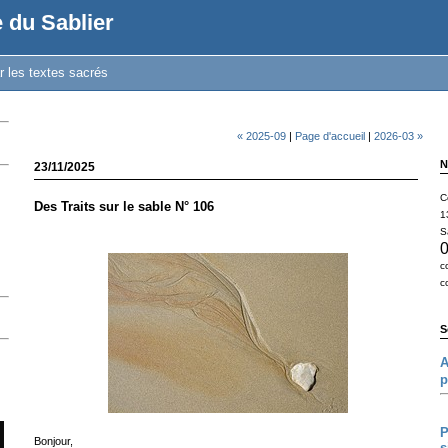
 du Sablier
r les textes sacrés
« 2025-09
|
Page d'accueil
|
2026-03 »
N
23/11/2025
C
Des Traits sur le sable N° 106
1
S
0
c
c
S
A
p
P
Bonjour,
s