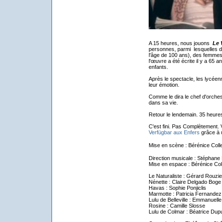
A 15 heures, nous jouons
Le 
personnes, parmi lesquelles d
l'âge de 100 ans), des femmes 
l'œuvre a été écrite il y a 65
enfants.
Après le spectacle, les lycéenn
leur émotion.
Comme le dira le chef d'orche
dans sa vie.
Retour le lendemain. 35 heures
C'est fini. Pas Complètement.
Verfügbar aux Enfers
grâce à 
Mise en scène : Bérénice Colle
Direction musicale : Stéphane 
Mise en espace : Bérénice Col
Le Naturaliste : Gérard Rouzie
Nénette : Claire Delgado Boge
Havas : Sophie Ponjiclis
Marmotte : Patricia Fernandez
Lulu de Belleville : Emmanuell
Rosine : Camille Slosse
Lulu de Colmar : Béatrice Dup