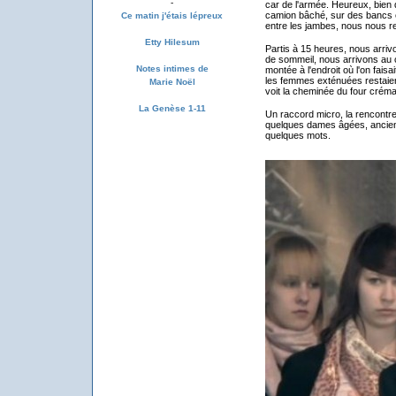
-
car de l'armée. Heureux, bien 
camion bâché, sur des bancs en
Ce matin j'étais lépreux
entre les jambes, nous nous r
Etty Hilesum
Partis à 15 heures, nous arriv
de sommeil, nous arrivons au 
Notes intimes de
montée à l'endroit où l'on faisai
les femmes exténuées restaien
Marie Noël
voit la cheminée du four créma
La Genèse 1-11
Un raccord micro, la rencontr
quelques dames âgées, ancie
quelques mots.