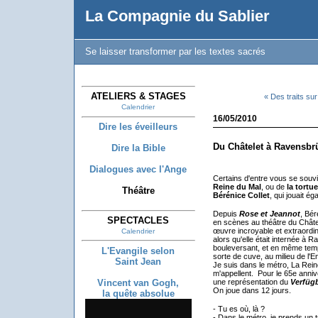
La Compagnie du Sablier
Se laisser transformer par les textes sacrés
ATELIERS & STAGES
« Des traits sur
Calendrier
16/05/2010
Dire les éveilleurs
Du Châtelet à Ravensbr
Dire la Bible
Dialogues avec l'Ange
Certains d'entre vous se souv
Reine du Mal
, ou de
la tortue
Théâtre
Bérénice Collet
, qui jouait é
Depuis
Rose et Jeannot
, Bér
SPECTACLES
en scènes au théâtre du Chât
œuvre incroyable et extraordin
Calendrier
alors qu'elle était internée à 
bouleversant, et en même temp
L'Evangile selon
sorte de cuve, au milieu de l'E
Saint Jean
Je suis dans le métro, La Reine 
m'appellent. Pour le 65e anniv
Vincent van Gogh,
une représentation du
Verfüg
On joue dans 12 jours.
la quête absolue
- Tu es où, là ?
- Dans le métro, je prends un t