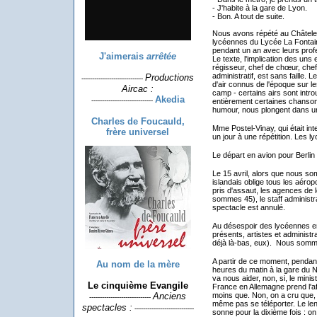
- J'habite à la gare de Lyon.
- Bon. A tout de suite.
Nous avons répété au Châtelet
lycéennes du Lycée La Fontaine
pendant un an avec leurs prof
J'aimerais
arrêtée
Le texte, l'implication des uns
régisseur, chef de chœur, chef
administratif, est sans faille. 
Productions
-----------------------------
d'air connus de l'époque sur le
Aircac :
camp - certains airs sont int
Akedia
-----------------------------
entièrement certaines chansons 
humour, nous plongent dans un
Charles de Foucauld,
Mme Postel-Vinay, qui était in
frère universel
un jour à une répétition. Les ly
Le départ en avion pour Berlin a
Le 15 avril, alors que nous so
islandais oblige tous les aérop
pris d'assaut, les agences de 
sommes 45), le staff administr
spectacle est annulé.
Au désespoir des lycéennes en
présents, artistes et administra
déjà là-bas, eux). Nous so
A partir de ce moment, pendant
Au nom de la mère
heures du matin à la gare du N
va nous aider, non, si, le mini
Le cinquième Evangile
France en Allemagne prend l'af
moins que. Non, on a cru que,
Anciens
-----------------------------
même pas se téléporter. Le lend
spectacles :
----------------------------
sonne pour la dixième fois : o