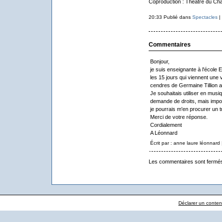
Coproduction : Théâtre du Châ
20:33 Publié dans
Spectacles
|
Commentaires
Bonjour,
je suis enseignante à l'école E
les 15 jours qui viennent une 
cendres de Germaine Tillion 
Je souhaitais utiliser en musiq
demande de droits, mais impo
je pourrais m'en procurer un 
Merci de votre réponse.
Cordialement
A Léonnard
Écrit par : anne laure léonnard
Les commentaires sont fermé
Déclarer un contenu 