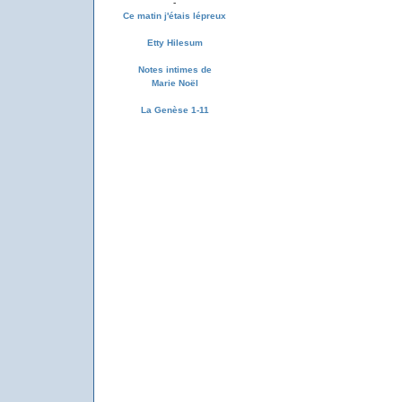
-
Ce matin j'étais lépreux
Etty Hilesum
Notes intimes de
Marie Noël
La Genèse 1-11