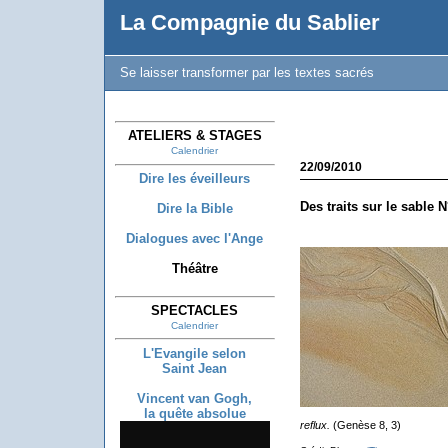
La Compagnie du Sablier
Se laisser transformer par les textes sacrés
ATELIERS & STAGES
Calendrier
22/09/2010
Dire les éveilleurs
Des traits sur le sable N
Dire la Bible
Dialogues avec l'Ange
Théâtre
SPECTACLES
Calendrier
L'Evangile selon
Saint Jean
Vincent van Gogh,
la quête absolue
reflux.
(Genèse 8, 3)