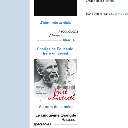
Crédit Photo :
iTinette
10:47 Publié dans
Bulletins
|
Li
J'aimerais
arrêtée
Productions
-----------------------------
Aircac :
Akedia
-----------------------------
Charles de Foucauld,
frère universel
Au nom de la mère
Le cinquième Evangile
Anciens
-----------------------------
spectacles :
----------------------------