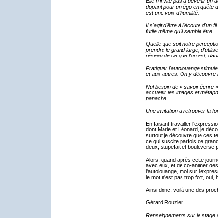
Elle n'invite pas à devenir un 
dopant pour un égo en quête d'e
est une voix d’humilité.
Il s'agit d'être à l'écoute d'un 
futile même qu'il semble être.
Quelle que soit notre perceptio
prendre le grand large, d'utilis
réseau de ce que l'on est, dans 
Pratiquer l'autolouange stimule
et aux autres.
On y découvre l
Nul besoin de « savoir écrire », 
accueillir les images et métap
panache.
Une invitation à retrouver la f
En faisant travailler l'express
dont Marie et Léonard, je déc
surtout je découvre que ces te
ce qui suscite parfois de gran
deux, stupéfait et bouleversé 
Alors, quand après cette journ
avec eux, et de co-animer des 
l'autolouange, moi sur l'expres
le mot n'est pas trop fort, oui,
Ainsi donc, voilà une des proc
Gérard Rouzier
Renseignements sur le stage a