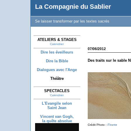
La Compagnie du Sablier
Se laisser transformer par les textes sacrés
ATELIERS & STAGES
Calendrier
07/06/2012
Dire les éveilleurs
Des traits sur le sable N
Dire la Bible
Dialogues avec l'Ange
Théâtre
SPECTACLES
Calendrier
L'Evangile selon
Saint Jean
Vincent van Gogh,
la quête absolue
Crédit Photo :
iTinette