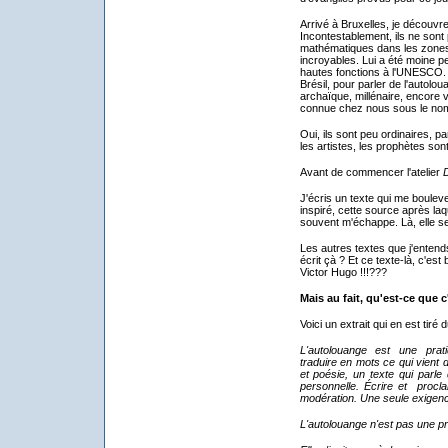
Arrivé à Bruxelles, je découvr
Incontestablement, ils ne sont
mathématiques dans les zones di
incroyables. Lui a été moine p
hautes fonctions à l'UNESCO. E
Brésil, pour parler de l'autolou
archaïque, millénaire, encore 
connue chez nous sous le nom
Oui, ils sont peu ordinaires, p
les artistes, les prophètes son
Avant de commencer l'atelier
D
J'écris un texte qui me bouleve
inspiré, cette source après laqu
souvent m'échappe. Là, elle se 
Les autres textes que j'entends
écrit çà ? Et ce texte-là, c'est
Victor Hugo !!!???
Mais au fait, qu'est-ce que c
Voici un extrait qui en est tiré 
L'autolouange est une prati
traduire
en mots ce qui vient d
et poésie, un texte qui parle
personnelle. Écrire et procl
modération. Une seule exigence 
L'autolouange n'est pas une pr