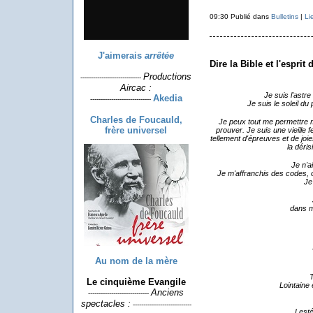
09:30 Publié dans
Bulletins
|
Li
J'aimerais
arrêtée
Dire la Bible et l'esprit
Productions
-----------------------------
Aircac :
Je suis l'astr
Akedia
-----------------------------
Je suis le soleil du
Charles de Foucauld,
Je peux tout me permettre m
frère universel
prouver. Je suis une vieille 
tellement d'épreuves et de joie
la déris
Je n'ai
Je m'affranchis des codes, o
Je
d
ans m
Au nom de la mère
T
Le cinquième Evangile
Lointaine 
Anciens
-----------------------------
spectacles :
----------------------------
Lest