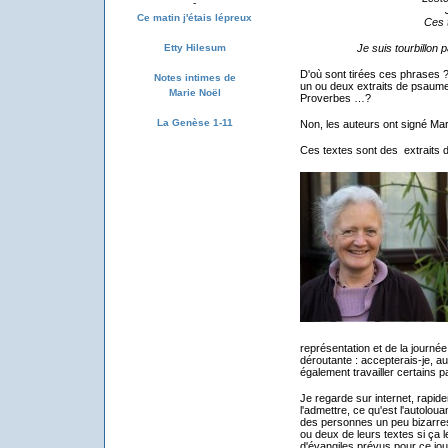
-
Ce matin j'étais lépreux
Ces 
Je suis tourbillon 
Etty Hilesum
D'où sont tirées ces phrases 
Notes intimes de
un ou deux extraits de psaumes
Marie Noël
Proverbes …?
La Genèse 1-11
Non, les auteurs ont signé Marc
Ces textes sont des extraits d
représentation et de la journé
déroutante : accepterais-je, a
également travailler certains p
Je regarde sur internet, rapide
l'admettre, ce qu'est l'autoloua
des personnes un peu bizarres, 
ou deux de leurs textes si ça l
d'évangiles prévus pour ce jour