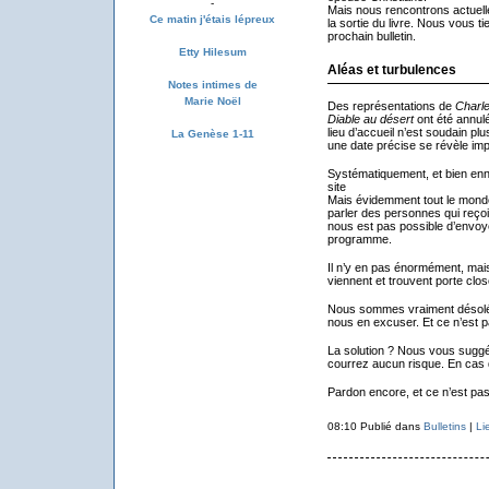
-
Mais nous rencontrons actuelle
Ce matin j'étais lépreux
la sortie du livre. Nous vous t
prochain bulletin.
Etty Hilesum
Aléas et turbulences
Notes intimes de
Marie Noël
Des représentations de
Charle
Diable au désert
ont été annul
lieu d’accueil n’est soudain p
La Genèse 1-11
une date précise se révèle im
Systématiquement, et bien enn
site
Mais évidemment tout le monde 
parler des personnes qui reçoive
nous est pas possible d’envoye
programme.
Il n’y en pas énormément, mais
viennent et trouvent porte clos
Nous sommes vraiment désolés 
nous en excuser. Et ce n’est p
La solution ? Nous vous suggé
courrez aucun risque. En cas 
Pardon encore, et ce n’est pa
08:10 Publié dans
Bulletins
|
Li