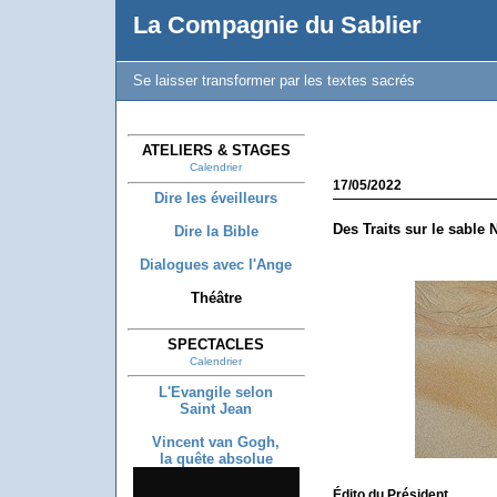
La Compagnie du Sablier
Se laisser transformer par les textes sacrés
ATELIERS & STAGES
Calendrier
17/05/2022
Dire les éveilleurs
Des Traits sur le sable 
Dire la Bible
Dialogues avec l'Ange
Théâtre
SPECTACLES
Calendrier
L'Evangile selon
Saint Jean
Vincent van Gogh,
la quête absolue
Édito du Président