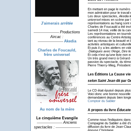
En mettant en page le numéro
mon admiration pour le travail
Les deux spectacles,
Akedia l
universel
mises en scène par 
J'aimerais
arrêtée
représentations au hang sont r
Charles de Foucauld a été invi
samedi 14 mai, veille de la ca
Productions
-----------------------------
Les représentations en tournée
Aircac :
conférences au Centre Artistiq
Akedia
tant au niveau de la beauté et l
-----------------------------
activités artistiques et culturell
Et puis il y a les ateliers en 
Charles de Foucauld,
Dialogues avec l’Ange, Dire le
frère universel
Et cela n’est qu’une liste non e
Un très grand merci à Gérard d
passion du spectacle, du témoi
Pierre Thierry-Mieg, Présiden
Les Éditions La Cause vien
selon Saint Jean
dit par G
Le CD était épuisé depuis plu
Voici donc une bonne nouvelle
demandaient depuis bien long
Comptoir du Sablier
Au nom de la mère
A propos du livre
Éducate
Le cinquième Evangile
Comme nous l’indiquions dans
Anciens
-----------------------------
Compagnie du Sablier a été d’a
diffusion du livre de Jean-Cla
spectacles :
----------------------------
épouse Christiane.