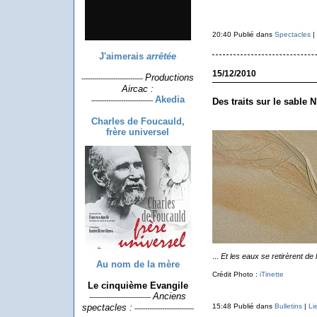
20:40 Publié dans
Spectacles
|
J'aimerais
arrêtée
15/12/2010
Productions
-----------------------------
Aircac :
Akedia
-----------------------------
Des traits sur le sable N
Charles de Foucauld,
frère universel
...
Et les eaux se retirèrent de l
Au nom de la mère
Crédit Photo :
iTinette
Le cinquième Evangile
Anciens
-----------------------------
15:48 Publié dans
Bulletins
|
Li
spectacles :
----------------------------