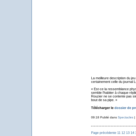
La meilleure description du je
certainement celle du journal 
« Est-ce la ressemblance phys
semble l’habiter à chaque répl
Rouzier ne se contente pas sim
bout de sa pipe. »
Télécharger le
dossier de pr
09:18 Publié dans
Spectacles
|
Page précédente
11
12
13
14