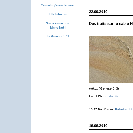
-
Ce matin j'étais lépreux
22/09/2010
Etty Hilesum
Des traits sur le sable N
Notes intimes de
Marie Noël
La Genèse 1-11
reflux.
(Genèse 8, 3)
Crédit Photo :
iTinette
10:47 Publié dans
Bulletins
|
Li
18/08/2010