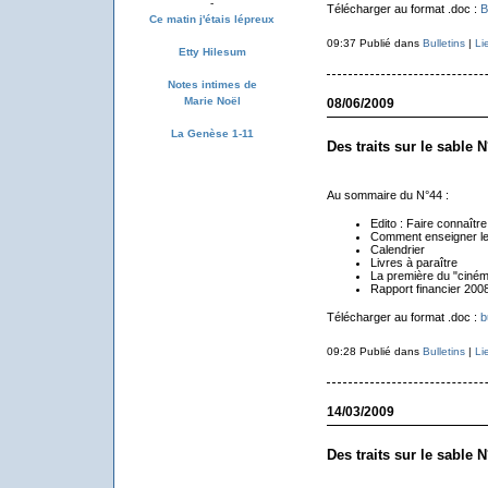
-
Télécharger au format .doc :
B
Ce matin j'étais lépreux
09:37 Publié dans
Bulletins
|
Li
Etty Hilesum
Notes intimes de
Marie Noël
08/06/2009
La Genèse 1-11
Des traits sur le sable N
Au sommaire du N°44 :
Edito : Faire connaître
Comment enseigner le
Calendrier
Livres à paraître
La première du "ciném
Rapport financier 200
Télécharger au format .doc :
b
09:28 Publié dans
Bulletins
|
Li
14/03/2009
Des traits sur le sable N