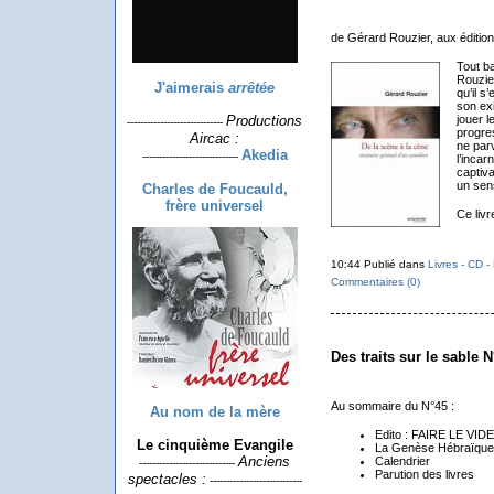
de Gérard Rouzier, aux éditio
Tout ba
Rouzier
J'aimerais
arrêtée
qu’il s
son exi
Productions
jouer l
-----------------------------
progres
Aircac :
ne parv
Akedia
-----------------------------
l’incar
captiva
un sens
Charles de Foucauld,
frère universel
Ce livr
10:44 Publié dans
Livres - CD 
Commentaires (0)
Des traits sur le sable N
Au sommaire du N°45 :
Au nom de la mère
Edito : FAIRE LE VIDE
Le cinquième Evangile
La Genèse Hébraïque
Anciens
Calendrier
-----------------------------
Parution des livres
spectacles :
----------------------------