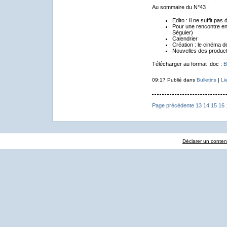
Au sommaire du N°43 :
Edito : Il ne suffit pas d
Pour une rencontre en
Séguier)
Calendrier
Création : le cinéma d
Nouvelles des product
Télécharger au format .doc :
B
09:17 Publié dans
Bulletins
|
Li
Page précédente
13
14
15
16
Déclarer un contenu 