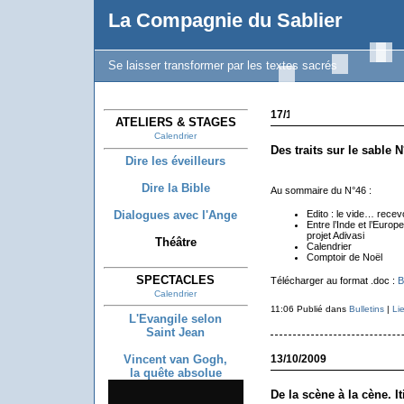
La Compagnie du Sablier
Se laisser transformer par les textes sacrés
17/12/2009
ATELIERS & STAGES
Calendrier
Des traits sur le sable N
Dire les éveilleurs
Dire la Bible
Au sommaire du N°46 :
Dialogues avec l'Ange
Edito : le vide… recev
Entre l’Inde et l’Europe,
projet Adivasi
Théâtre
Calendrier
Comptoir de Noël
SPECTACLES
Télécharger au format .doc :
B
Calendrier
11:06 Publié dans
Bulletins
|
Li
L'Evangile selon
Saint Jean
Vincent van Gogh,
13/10/2009
la quête absolue
De la scène à la cène. I