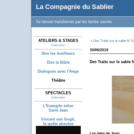
La Compagnie du Sablier
Se laisser transformer par les textes sacrés
ATELIERS & STAGES
« Des Traits sur le sable N° 8
Calendrier
30/06/2019
Dire les éveilleurs
Des Traits sur le sable 
Dire la Bible
Dialogues avec l'Ange
Théâtre
SPECTACLES
Calendrier
L'Evangile selon
Saint Jean
Vincent van Gogh,
la quête absolue
Les joies de Jean