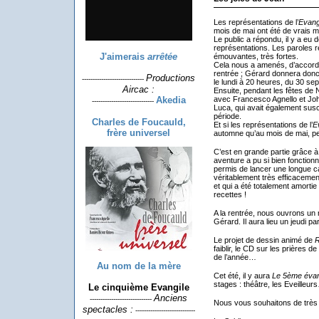
Les représentations de l’
Evang
mois de mai ont été de vrais 
Le public a répondu, il y a eu 
représentations. Les paroles r
J'aimerais
arrêtée
émouvantes, très fortes.
Cela nous a amenés, d’accord 
rentrée ; Gérard donnera donc 
Productions
-----------------------------
le lundi à 20 heures, du 30 s
Aircac :
Ensuite, pendant les fêtes de 
Akedia
avec Francesco Agnello et Jo
-----------------------------
Luca, qui avait également susc
période.
Charles de Foucauld,
Et si les représentations de l’
E
frère universel
automne qu’au mois de mai, p
C’est en grande partie grâce à
aventure a pu si bien fonctionn
permis de lancer une longue c
véritablement très efficacement
et qui a été totalement amortie
recettes !
A la rentrée, nous ouvrons un 
Gérard. Il aura lieu un jeudi p
Le projet de dessin animé de
R
faiblir, le CD sur les prières d
de l’année…
Au nom de la mère
Cet été, il y aura
Le 5ème évan
stages : théâtre, les Eveilleu
Le cinquième Evangile
Anciens
-----------------------------
Nous vous souhaitons de très 
spectacles :
----------------------------