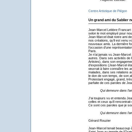
Centre Artistique de Piégon
Un grand ami du Sablier n
Jean-Marcel Lebbre-Francart no
selon le mot employé pour nous
Jean-Marcel était notre ami depu
nos créations, qu’il est venu v
nouveaux amis. La dernière fo
l’occasion d’une représentatio
Paris.
Je n’ai jamais vu Jean-Marcel 
autres. Dans ses activités de
Artistes), dans son engagement
d’expositions (Jean-Marcel était
œuvrait à faire connaître les a
malades, dans ses relations av
le don de son temps, de son af
Protestant engagé, grand, très 
parfaite de ces paroles de Jea
Qui demeure dans l’am
J’ai toujours vu et entendu J
celles et ceux qu’il rencontrait 
Ce sont ces paroles que je sou
Qui demeure dans l’am
Gérard Rouzier
Jean-Marcel tenait beaucoup 
Saint Jean
au temple de l’Oratoi