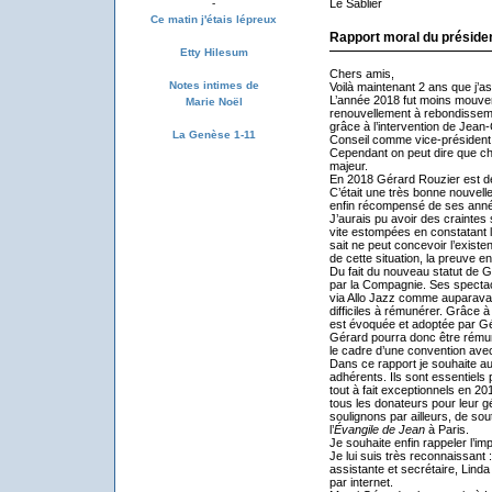
Le Sablier
-
Ce matin j'étais lépreux
Rapport moral du présiden
Etty Hilesum
Chers amis,
Notes intimes de
Voilà maintenant 2 ans que j’a
L’année 2018 fut moins mouve
Marie Noël
renouvellement à rebondissemen
grâce à l’intervention de Jean
La Genèse 1-11
Conseil comme vice-président
Cependant on peut dire que 
majeur.
En 2018 Gérard Rouzier est dev
C’était une très bonne nouvelle
enfin récompensé de ses années
J’aurais pu avoir des craintes 
vite estompées en constatant le
sait ne peut concevoir l’exist
de cette situation, la preuve e
Du fait du nouveau statut de G
par la Compagnie. Ses spectacl
via Allo Jazz comme auparavant
difficiles à rémunérer. Grâce à
est évoquée et adoptée par Gé
Gérard pourra donc être rémun
le cadre d’une convention ave
Dans ce rapport je souhaite au
adhérents. Ils sont essentiels 
tout à fait exceptionnels en 2
tous les donateurs pour leur g
soulignons par ailleurs, de sou
l’
Évangile de Jean
à Paris.
Je souhaite enfin rappeler l’imp
Je lui suis très reconnaissant 
assistante et secrétaire, Linda
par internet.