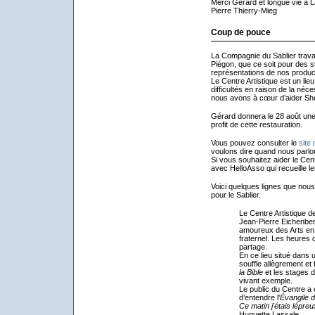
Merci Gérard et longue vie à 
Pierre Thierry-Mieg
Coup de pouce
La Compagnie du Sablier travai
Piégon, que ce soit pour des s
représentations de nos produc
Le Centre Artistique est un lie
difficultés en raison de la néce
nous avons à cœur d’aider She
Gérard donnera le 28 août une
profit de cette restauration.
Vous pouvez consulter le
site
voulons dire quand nous parlon
Si vous souhaitez aider le Cent
avec HelloAsso qui recueille les
Voici quelques lignes que nou
pour le Sablier.
Le Centre Artistique d
Jean-Pierre Eichenberg
amoureux des Arts en q
fraternel. Les heures
partage.
En ce lieu situé dans u
souffle allègrement et 
la Bible
et les stages 
vivant exemple.
Le public du Centre a 
d’entendre l'
Évangile d
Ce matin j'étais lépreu
Huguette Lassale.