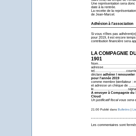
Une représentation sera donc
date à la rentrée.
La recette de la représentation
de Jean-Marcel.
Adhésion à l'association
Si vous n'êtes pas adhérent(e
pour 2019, il est encore temps 
contribution financière sera a
LA COMPAGNIE D
1901
Nom..........................................
adresse........................................
tel...................................courriel.
déclare
adhérer / renouvele
pour l'année 2019
comme membre bienfaiteur : min
et adresse un chèque de .........
le......................................sig
A envoyer à Compagnie du Sa
Cloud
Un justificatif fiscal vous ser
21:00 Publié dans
Bulletins
|
Li
Les commentaires sont fermé