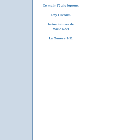
-
Ce matin j'étais lépreux
Etty Hilesum
Notes intimes de
Marie Noël
La Genèse 1-11