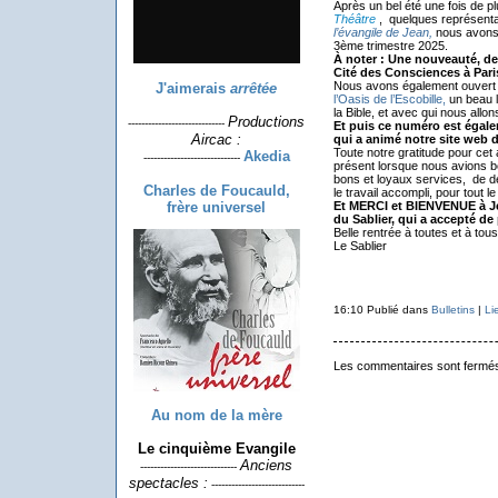
Après un bel été une fois de p
Théâtre
, quelques représent
l’évangile de Jean,
nous avons 
3ème trimestre 2025.
À noter : Une nouveauté, d
Cité des Consciences à Paris
Nous avons également ouvert 
J'aimerais
arrêtée
l’Oasis de l’Escobille,
un beau l
la Bible, et avec qui nous allo
Productions
-----------------------------
Et puis ce numéro est égale
Aircac :
qui a animé notre site web 
Toute notre gratitude pour cet 
Akedia
-----------------------------
présent lorsque nous avions be
bons et loyaux services, de d
Charles de Foucauld,
le travail accompli, pour tout 
frère universel
Et MERCI et BIENVENUE à Jea
du Sablier, qui a accepté de 
Belle rentrée à toutes et à tous
Le Sablier
16:10 Publié dans
Bulletins
|
Li
Les commentaires sont fermé
Au nom de la mère
Le cinquième Evangile
Anciens
-----------------------------
spectacles :
----------------------------