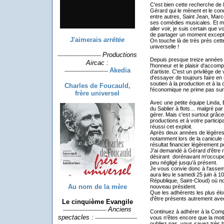
C'est bien cette recherche de 
Gérard qui le mènent et le con
entre autres, Saint Jean, Marc
ses comédies musicales. Et ma
aller voir, je suis certain que 
de partager un moment excepti
J'aimerais
arrêtée
On touche là de très près cette
universelle !
Productions
-----------------------------
Depuis presque treize années p
Aircac :
l'honneur et le plaisir d'acc
Akedia
-----------------------------
d'artiste. C'est un privilège de
d'essayer de toujours faire en s
soutien à la production et à l
Charles de Foucauld,
l'économique ne prime pas sur 
frère universel
Avec une petite équipe Linda,
du Sablier à flots… malgré pa
gérer. Mais c'est surtout grâce
productions et à votre partici
réussi cet exploit.
Après deux années de légères p
notamment lors de la canicule
résultat financier légèrement pos
J'ai demandé à Gérard d'être r
désirant dorénavant m'occuper
peu négligé jusqu'à présent.
Je vous convie donc à l'assem
aura lieu le samedi 25 juin à 1
République, Saint-Cloud) où nou
Au nom de la mère
nouveau président.
Que les adhérents les plus élo
d'être présents autrement avec
Le cinquième Evangile
Anciens
-----------------------------
Continuez à adhérer à la Compa
spectacles :
vous n'êtes encore que la moit
----------------------------
oubliez pas, vous savez très b