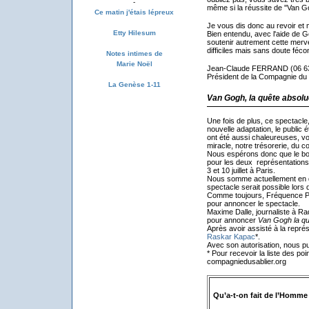
-
même si la réussite de ''Van Go
Ce matin j'étais lépreux
Je vous dis donc au revoir et
Etty Hilesum
Bien entendu, avec l'aide de G
soutenir autrement cette merv
difficiles mais sans doute féc
Notes intimes de
Marie Noël
Jean-Claude FERRAND (06 63
Président de la Compagnie du 
La Genèse 1-11
Van Gogh, la quête absolu
Une fois de plus, ce spectacle
nouvelle adaptation, le public 
ont été aussi chaleureuses, vo
miracle, notre trésorerie, du co
Nous espérons donc que le bouc
pour les deux représentations 
3 et 10 juillet à Paris.
Nous somme actuellement en di
spectacle serait possible lors
Comme toujours, Fréquence Pr
pour annoncer le spectacle.
Maxime Dalle, journaliste à Ra
pour annoncer
Van Gogh la qu
Après avoir assisté à la représen
Raskar Kapac
*.
Avec son autorisation, nous pub
* Pour recevoir la liste des poi
compagniedusablier.org
Qu’a-t-on fait de l’Homme