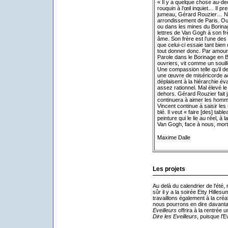
« Il y a quelque chose au-d
rouquin à l’œil inquiet… Il pr
jumeau, Gérard Rouzier… N
arrondissement de Paris. Ou
ou dans les mines du Borina
lettres de Van Gogh à son fr
âme. Son frère est l’une des 
que celui-ci essaie tant bie
tout donner donc. Par amour 
Parole dans le Borinage en Be
ouvriers, vit comme un souil
Une compassion telle qu’il de
une œuvre de miséricorde ac
déplaisent à la hiérarchie év
assez rationnel. Mal élevé le f
dehors. Gérard Rouzier fait j
continuera à aimer les hommes.
Vincent continue à saisir le
blé. Il veut « faire [des] tabl
peinture qui le lie au réel, à
Van Gogh, face à nous, mort 
Maxime Dalle
Les projets
Au delà du calendrier de l'été
sûr il y a la soirée Etty Hille
travaillons également à la créa
nous pourrons en dire davantag
Eveilleurs
offrira à la rentrée 
Dire les Eveilleurs
, puisque l'E