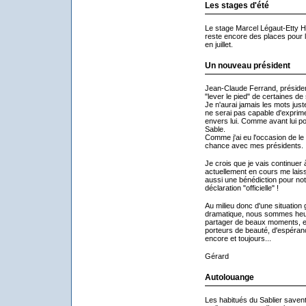
Les stages d'été
Le stage Marcel Légaut-Etty H
reste encore des places pour l
en juillet.
Un nouveau président
Jean-Claude Ferrand, présiden
"lever le pied" de certaines de
Je n'aurai jamais les mots justes
ne serai pas capable d'exprime
envers lui. Comme avant lui pou
Sable.
Comme j'ai eu l'occasion de le di
chance avec mes présidents.
Je crois que je vais continuer
actuellement en cours me laiss
aussi une bénédiction pour not
déclaration "officielle" !
Au milieu donc d'une situation g
dramatique, nous sommes heure
partager de beaux moments, en 
porteurs de beauté, d'espérance
encore et toujours...
Gérard
Autolouange
Les habitués du Sablier saven