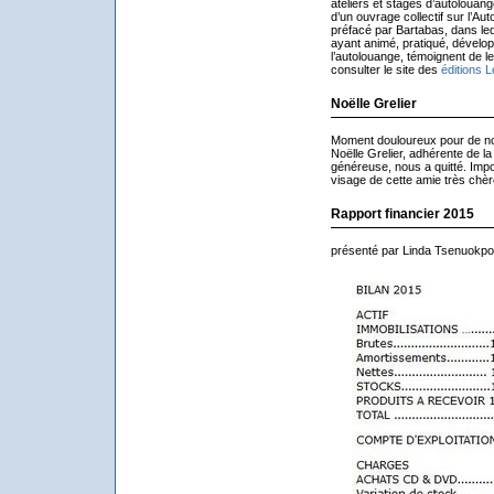
ateliers et stages d’autolouang
d’un ouvrage collectif sur l’Au
préfacé par Bartabas, dans le
ayant animé, pratiqué, dévelop
l’autolouange, témoignent de l
consulter le site des
éditions 
Noëlle Grelier
Moment douloureux pour de n
Noëlle Grelier, adhérente de la 
généreuse, nous a quitté. Imp
visage de cette amie très chèr
Rapport financier 2015
présenté par Linda Tsenuokpor,