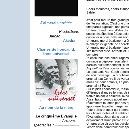
Chers membres, chers « suppo
Sablier,
c’est pour moi un très grand p
J'aimerais
arrêtée
de l’Association. C’est une 
une parole aiguisée, une parol
Un très grand merci d’abord à
Productions
-----------------------------
soutien indéfectible à l’associa
Aircac :
continuer à nous aider au sein
Akedia
Un grand merci également à Domi
-----------------------------
la charge exigeante de secrétai
Un grand merci également aux 
Charles de Foucauld,
site Internet aussi attractif e
frère universel
comptes.
Et enfin tous nos encouragemen
continue à déployer son talent
paroles qui transcendent l’hum
Aujourd’hui, l’association est e
Le spectacle Van Gogh continu
de son message. La prochaine
prochain au Centre 8 de Versa
musicale pour enfants,
La priè
prochain à Paris.
Sur le plan économique, l’assoc
différence d’autres formes de 
trouve un socle essentiel avec
Aussi faisons-nous appel aux s
récemment touchés par ces spe
apporterait la petite marge néc
Au nom de la mère
Pour celles et ceux qui comm
les choses belles et durables d
Le cinquième Evangile
l’évangéliste Jean dans son pr
déploiement d’une parole struc
Anciens
-----------------------------
Un proverbe dit que les paroles
spectacles :
----------------------------
Venez donc nombreux aux spec