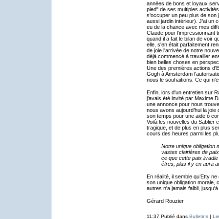
années de bons et loyaux serv
pied" de ses multiples activité
s'occuper un peu plus de son ja
aussi jardin intérieur). J'ai un 
eu de la chance avec mes diff
Claude pour l’impressionnant tra
quand il a fait le bilan de voir 
elle, s'en était parfaitement 
de joie l'arrivée de notre no
déjà commencé à travailler ense
bien belles choses en perspect
Une des premières actions d'Et
Gogh à Amsterdam l'autorisat
nous le souhaitions. Ce qui n'es
Enfin, lors d'un entretien sur
j'avais été invité par Maxime Da
une annonce pour nous trouver 
nous avons aujourd’hui la joie d
son temps pour une aide ô co
Voilà les nouvelles du Sablier 
tragique, et de plus en plus se
cours des heures parmi les plu
Notre unique obligation
vastes clairières de pai
ce que cette paix irradie
êtres, plus il y en aura 
En réalité, il semble qu’Etty n
son unique obligation morale, 
autres n'a jamais faibli, jusqu'à
Gérard Rouzier
11:37 Publié dans
Bulletins
|
Li