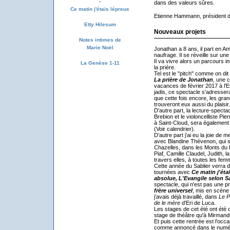
-
dans des valeurs sûres.
Ce matin j'étais lépreux
Etienne Hammann, président d
Etty Hilesum
Nouveaux projets
Notes intimes de
Marie Noël
Jonathan a 8 ans, il part en A
naufrage. Il se réveille sur une
Il va vivre alors un parcours ini
La Genèse 1-11
la prière.
Tel est le "pitch" comme on dit 
La prière de Jonathan
, une 
vacances de février 2017 à l
jadis, ce spectacle s'adresser
que cette fois encore, les gra
trouveront eux aussi du plaisir.
D'autre part, la lecture-specta
Brebion et le violoncelliste Pie
à Saint-Cloud, sera également 
(Voir calendrier).
D’autre part j’ai eu la joie de 
avec Blandine Thévenon, qui s
Chazelles, dans les Monts du 
Piaf, Camille Claudel, Judith, 
travers elles, à toutes les f
Cette année du Sablier verra d
tournées avec
Ce matin j'éta
absolue, L'Evangile selon S
spectacle, qui n'est pas une p
frère universel
, mis en scène
j’avais déjà travaillé, dans
Le P
de le mère
d'Eri de Luca.
Les stages de cet été ont été 
stage de théâtre qu'à Mirmande
Et puis cette rentrée est l'occ
comme annoncé dans le numéro