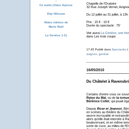
-
Chapelle de l’Oratoire
Ce matin j'étais lépreux
32 Rue Joseph Vernet, Avigno
Etty Hilesum
Du 12 juillet au 31 juillet, à 13h
Prix : 15 € - 10 €
Notes intimes de
Durée du spectacle : 75'
Marie Noël
Voir aussi
La Genèse, une histo
La Genèse 1-11
dans Les trois coups
17:45 Publié dans
Spectacles
|
avignon
,
genèse
16/05/2010
Du Châtelet à Ravensbr
Certains d'entre vous se souv
Reine du Mal
, ou de
la tortue
Bérénice Collet
, qui jouait é
Depuis
Rose et Jeannot
, Bér
en scènes au théâtre du Chât
œuvre incroyable et extraordin
alors qu'elle était internée à 
bouleversant, et en même temp
sorte de cuve, au milieu de l'E