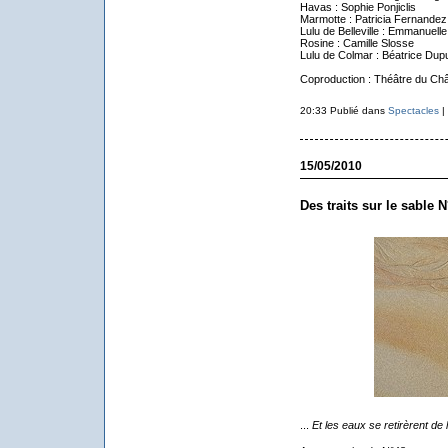
Havas : Sophie Ponjiclis
Marmotte : Patricia Fernandez
Lulu de Belleville : Emmanuell
Rosine : Camille Slosse
Lulu de Colmar : Béatrice Dup
Coproduction : Théâtre du Châ
20:33 Publié dans
Spectacles
|
15/05/2010
Des traits sur le sable N
...
Et les eaux se retirèrent de l