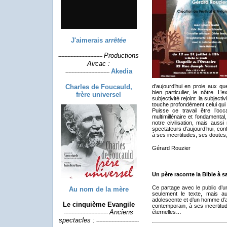
J'aimerais
arrêtée
Productions
-----------------------------
Aircac :
Akedia
-----------------------------
Charles de Foucauld,
d’aujourd’hui en proie aux q
bien particulier, le nôtre. L
frère universel
subjectivité rejoint la subject
touche profondément celui qui
Puisse ce travail être l’oc
multimillénaire et fondamenta
notre civilisation, mais aussi
spectateurs d’aujourd’hui, co
à ses incertitudes, ses doute
Gérard Rouzier
Un père raconte la Bible à sa 
Ce partage avec le public d
Au nom de la mère
seulement le texte, mais au
adolescente et d’un homme d’a
Le cinquième Evangile
contemporain, à ses incertit
Anciens
éternelles…
-----------------------------
spectacles :
----------------------------