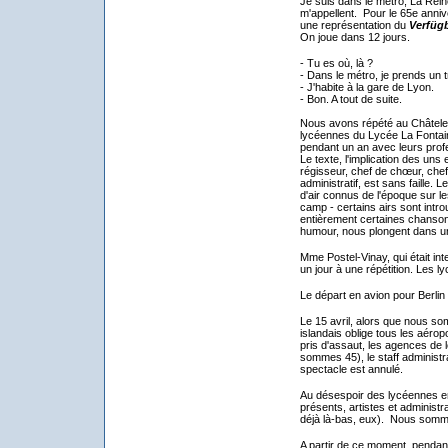
Je suis dans le métro, La Reine 
m'appellent. Pour le 65e anniv
une représentation du
Verfüg
On joue dans 12 jours.
- Tu es où, là ?
- Dans le métro, je prends un t
- J'habite à la gare de Lyon.
- Bon. A tout de suite.
Nous avons répété au Châtelet
lycéennes du Lycée La Fontaine
pendant un an avec leurs prof
Le texte, l'implication des uns
régisseur, chef de chœur, chef
administratif, est sans faille. 
d'air connus de l'époque sur le
camp - certains airs sont int
entièrement certaines chansons 
humour, nous plongent dans un
Mme Postel-Vinay, qui était in
un jour à une répétition. Les ly
Le départ en avion pour Berlin a
Le 15 avril, alors que nous so
islandais oblige tous les aérop
pris d'assaut, les agences de 
sommes 45), le staff administr
spectacle est annulé.
Au désespoir des lycéennes en
présents, artistes et administra
déjà là-bas, eux). Nous so
A partir de ce moment, pendant