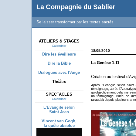
La Compagnie du Sablier
Se laisser transformer par les textes sacrés
ATELIERS & STAGES
Calendrier
18/05/2010
Dire les éveilleurs
La Genèse 1-11
Dire la Bible
Dialogues avec l'Ange
Création au festival d'Avig
Théâtre
Après l’Evangile selon Saint
témoignage, après l’Apocalyps
qu’objectivement cela me sembla
SPECTACLES
un témoignage, l’idée de di
Calendrier
taraudait depuis plusieurs ann
L'Evangile selon
Saint Jean
Vincent van Gogh,
la quête absolue