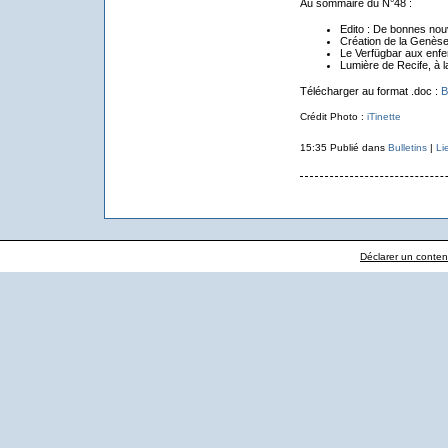
Au sommaire du N°48 :
Edito : De bonnes nou
Création de la Genèse
Le Verfügbar aux enf
Lumière de Recife, à
Télécharger au format .doc :
B
Crédit Photo :
iTinette
15:35 Publié dans
Bulletins
|
Li
Déclarer un contenu 