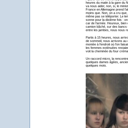
heures du matin à la gare du N
va nous aider, non, si, le mini
France en Allemagne prend l'af
moins que. Non, on a cru que,
même pas se téléporter. Le lend
sonne pour la dixième fois : o
car de l'armée. Heureux, bien 
camion bâché, sur des bancs en
entre les jambes, nous nous r
Partis à 15 heures, nous arriv
de sommeil, nous arrivons au 
montée à l'endroit où l'on faisai
les femmes exténuées restaien
voit la cheminée du four créma
Un raccord micro, la rencontr
quelques dames âgées, ancie
quelques mots.