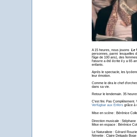
A 15 heures, nous jouons
Le 
personnes, parmi lesquelles d
l'âge de 100 ans), des femmes 
l'œuvre a été écrite il y a 65
enfants.
Après le spectacle, les lycéenn
leur émotion.
Comme le dira le chef d'orche
dans sa vie.
Retour le lendemain. 35 heures
C'est fini. Pas Complètement.
Verfügbar aux Enfers
grâce à 
Mise en scène : Bérénice Colle
Direction musicale : Stéphane 
Mise en espace : Bérénice Col
Le Naturaliste : Gérard Rouzie
Nénette : Claire Delgado Boge