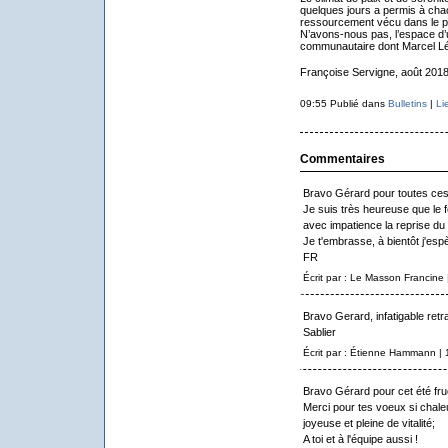
quelques jours a permis à ch
ressourcement vécu dans le par
N’avons-nous pas, l’espace d’u
communautaire dont Marcel Lé
Françoise Servigne, août 201
09:55 Publié dans
Bulletins
|
Li
Commentaires
Bravo Gérard pour toutes ces 
Je suis très heureuse que le fe
avec impatience la reprise du 
Je t'embrasse, à bientôt j'esp
FR
Écrit par : Le Masson Francine
Bravo Gerard, infatigable ret
Sablier
Écrit par : Étienne Hammann |
Bravo Gérard pour cet été fru
Merci pour tes voeux si chale
joyeuse et pleine de vitalité;
A toi et à l'équipe aussi !