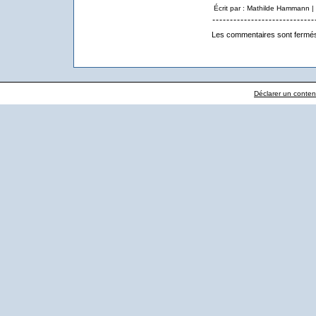
Écrit par : Mathilde Hammann 
Les commentaires sont fermé
Déclarer un contenu 