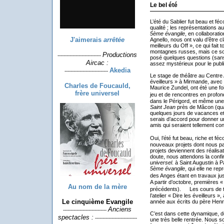
Le bel été
L’été du Sablier fut beau et f
qualité ; les représentations a
5ème évangile
, en collaborati
J'aimerais
arrêtée
Agnello, nous ont valu d’être cl
meilleurs du Off », ce qui fait 
montagnes russes, mais ce so
Productions
-----------------------------
posé quelques questions (sans r
Aircac :
assez mystérieux pour le publ
Akedia
-----------------------------
Le stage de théâtre au Centre A
éveilleurs » à Mirmande, avec
Charles de Foucauld,
Maurice Zundel, ont été une fo
frère universel
jeu et de rencontres en profo
dans le Périgord, et même une
Saint Jean
près de Mâcon (qua
quelques jours de vacances et
serais d’accord pour donner une
amis qui seraient tellement co
Oui, l’été fut beau, riche et 
nouveaux projets dont nous par
projets deviennent des réalisati
doute, nous attendons la confi
universel
. à Saint Augustin à P
5ème évangile
, qui elle ne re
des Anges étant en travaux ju
A partir d’octobre, premières «
Au nom de la mère
précédents). Les cours de th
l’atelier « Dire les éveilleurs
Le cinquième Evangile
année aux écrits du père Henri 
Anciens
-----------------------------
C’est dans cette dynamique, d
spectacles :
----------------------------
une très belle rentrée. Nous s