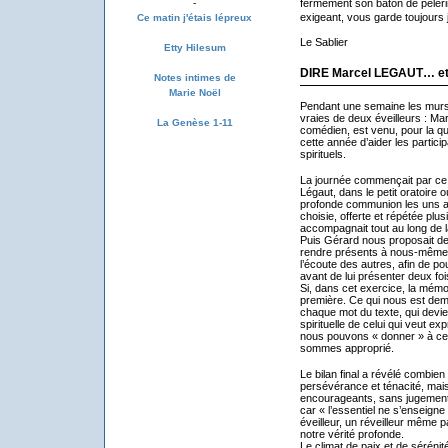
fermement son bâton de pèlerin
-
exigeant, vous garde toujours
Ce matin j'étais lépreux
Le Sablier
Etty Hilesum
DIRE Marcel LEGAUT… et
Notes intimes de
Marie Noël
Pendant une semaine les murs
vraies de deux éveilleurs : Ma
La Genèse 1-11
comédien, est venu, pour la qua
cette année d’aider les partic
spirituels.
La journée commençait par ce 
Légaut, dans le petit oratoire 
profonde communion les uns av
choisie, offerte et répétée plus
accompagnait tout au long de l
Puis Gérard nous proposait de
rendre présents à nous-mêmes
l’écoute des autres, afin de po
avant de lui présenter deux fois 
Si, dans cet exercice, la mémo
première. Ce qui nous est dema
chaque mot du texte, qui devien
spirituelle de celui qui veut exp
nous pouvons « donner » à ce
sommes approprié.
Le bilan final a révélé combie
persévérance et ténacité, mais 
encourageants, sans jugement 
car « l’essentiel ne s’enseigne
éveilleur, un réveilleur même p
notre vérité profonde.
Le climat de paix et de séréni