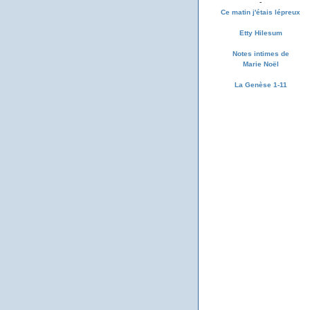
-
Ce matin j'étais lépreux
Etty Hilesum
Notes intimes de
Marie Noël
La Genèse 1-11