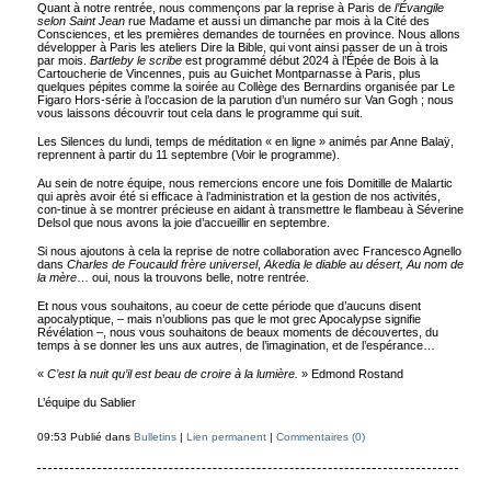
Quant à notre rentrée, nous commençons par la reprise à Paris de
l’Évangile
selon Saint Jean
rue Madame et aussi un dimanche par mois à la Cité des
Consciences, et les premières demandes de tournées en province. Nous allons
développer à Paris les ateliers Dire la Bible, qui vont ainsi passer de un à trois
par mois.
Bartleby le scribe
est programmé début 2024 à l’Épée de Bois à la
Cartoucherie de Vincennes, puis au Guichet Montparnasse à Paris, plus
quelques pépites comme la soirée au Collège des Bernardins organisée par Le
Figaro Hors-série à l’occasion de la parution d’un numéro sur Van Gogh ; nous
vous laissons découvrir tout cela dans le programme qui suit.
Les Silences du lundi, temps de méditation « en ligne » animés par Anne Balaÿ,
reprennent à partir du 11 septembre (Voir le programme).
Au sein de notre équipe, nous remercions encore une fois Domitille de Malartic
qui après avoir été si efficace à l’administration et la gestion de nos activités,
con-tinue à se montrer précieuse en aidant à transmettre le flambeau à Séverine
Delsol que nous avons la joie d’accueillir en septembre.
Si nous ajoutons à cela la reprise de notre collaboration avec Francesco Agnello
dans
Charles de Foucauld frère universel
,
Akedia le diable au désert, Au nom de
la mère
… oui, nous la trouvons belle, notre rentrée.
Et nous vous souhaitons, au coeur de cette période que d’aucuns disent
apocalyptique, – mais n’oublions pas que le mot grec Apocalypse signifie
Révélation –, nous vous souhaitons de beaux moments de découvertes, du
temps à se donner les uns aux autres, de l’imagination, et de l’espérance…
«
C’est la nuit qu’il est beau de croire à la lumière.
» Edmond Rostand
L’équipe du Sablier
09:53 Publié dans
Bulletins
|
Lien permanent
|
Commentaires (0)