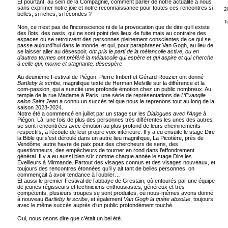
Et pourtant, au sein de la Compagnie, comment parler de notre actualité à nous
sans exprimer notre joie et notre reconnaissance pour toutes ces rencontres si
2
belles, si riches, si fécondes ?
T
Non, ce n’est pas de l’inconscience ni de la provocation que de dire qu’il existe
des îlots, des oasis, qui ne sont point des lieux de fuite mais au contraire des
espaces où se retrouvent des personnes pleinement conscientes de ce qui se
passe aujourd’hui dans le monde, et qui, pour paraphraser Van Gogh, au lieu de
se laisser aller au désespoir,
ont pris le parti de la mélancolie active, ou en
d’autres termes ont préféré la mélancolie qui espère et qui aspire et qui cherche
à celle qui, morne et stagnante, désespère
.
Au deuxième Festival de Piégon, Pierre Imbert et Gérard Rouzier ont donné
Bartleby le scribe
, magnifique texte de Herman Melville sur la différence et la
com-passion, qui a suscité une profonde émotion chez un public nombreux. Au
temple de la rue Madame à Paris, une série de représentations de
L’Évangile
selon Saint Jean
a connu un succès tel que nous le reprenons tout au long de la
saison 2023-2024.
Notre été a commencé en juillet par un stage sur les
Dialogues avec l’Ange
à
Piégon. Là, une fois de plus des personnes très différentes les unes des autres
se sont rencontrées avec émotion au plus profond de leurs cheminements
respectifs, à l’écoute de leur propre voix intérieure. Il y a eu ensuite le stage Dire
la Bible qui s’est déroulé dans un autre lieu magnifique, La Picotière, près de
Vendôme, autre havre de paix pour des chercheurs de sens, des
questionneurs, des empêcheurs de tourner en rond dans l’effondrement
général. Il y a eu aussi bien sûr comme chaque année le stage Dire les
Éveilleurs à Mirmande. Partout des visages connus et des visages nouveaux, et
toujours des rencontres étonnées qu’il y ait tant de belles personnes, on
commençait à avoir tendance à l’oublier…
Et aussi le premier Festival de l’abbaye de Grestain, où entourés par une équipe
de jeunes régisseurs et techniciens enthousiastes, généreux et très
compétents, plusieurs troupes se sont produites, où nous-mêmes avons donné
à nouveau
Bartleby le scribe
, et également
Van Gogh la quête absolue
, toujours
avec le même succès auprès d’un public profondément touché.
Oui, nous osons dire que c’était un bel été.