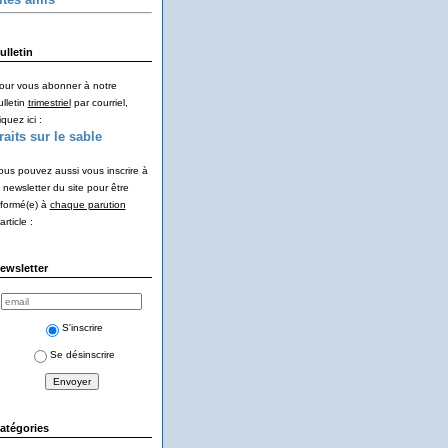
ulletin
our vous abonner à notre
ulletin
trimestriel
par courriel,
iquez ici :
raits sur le sable
ous pouvez aussi vous inscrire à
a newsletter du site pour être
nformé(e) à
chaque parution
article :
ewsletter
S'inscrire
Se désinscrire
atégories