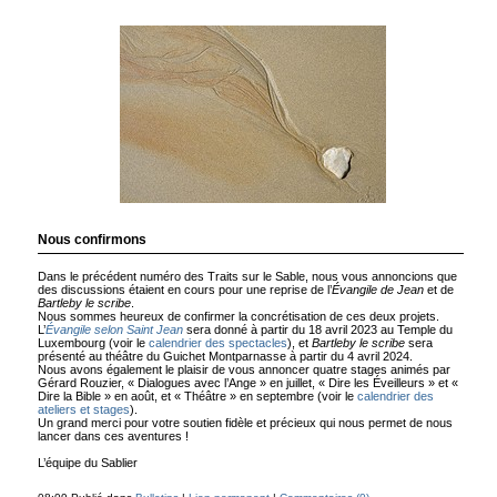
Nous confirmons
Dans le précédent numéro des Traits sur le Sable, nous vous annoncions que
des discussions étaient en cours pour une reprise de l’
Évangile de Jean
et de
Bartleby le scribe
.
Nous sommes heureux de confirmer la concrétisation de ces deux projets.
L’
Évangile selon Saint Jean
sera donné à partir du 18 avril 2023 au Temple du
Luxembourg (voir le
calendrier des spectacles
), et
Bartleby le scribe
sera
présenté au théâtre du Guichet Montparnasse à partir du 4 avril 2024.
Nous avons également le plaisir de vous annoncer quatre stages animés par
Gérard Rouzier, « Dialogues avec l’Ange » en juillet, « Dire les Éveilleurs » et «
Dire la Bible » en août, et « Théâtre » en septembre (voir le
calendrier des
ateliers et stages
).
Un grand merci pour votre soutien fidèle et précieux qui nous permet de nous
lancer dans ces aventures !
L’équipe du Sablier