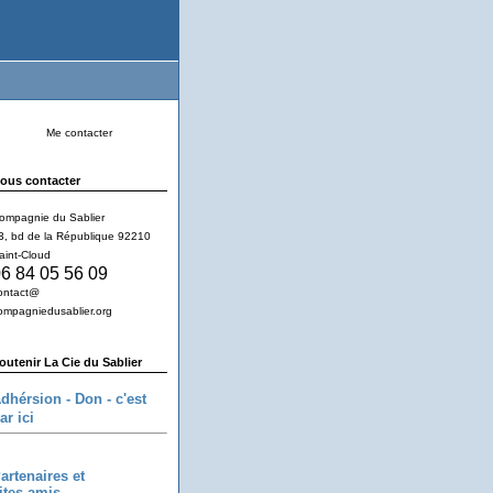
Me contacter
ous contacter
ompagnie du Sablier
3, bd de la République 92210
aint-Cloud
6 84 05 56 09
ontact@
ompagniedusablier.org
outenir La Cie du Sablier
dhérsion - Don - c'est
ar ici
artenaires et
ites amis