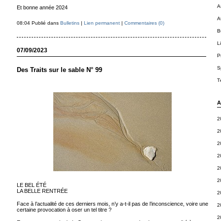
A
Et bonne année 2024
A
08:04 Publié dans
Bulletins
|
Lien permanent
|
Commentaires (0)
B
L
07/09/2023
P
S
Des Traits sur le sable N° 99
T
A
2
2
2
2
2
2
LE BEL ÉTÉ
LA BELLE RENTRÉE
2
Face à l’actualité de ces derniers mois, n’y a-t-il pas de l’inconscience, voire une
2
certaine provocation à oser un tel titre ?
2