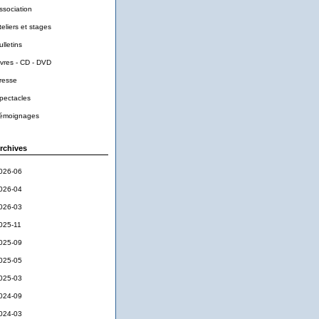
ssociation
teliers et stages
ulletins
ivres - CD - DVD
resse
pectacles
émoignages
rchives
026-06
026-04
026-03
025-11
025-09
025-05
025-03
024-09
024-03