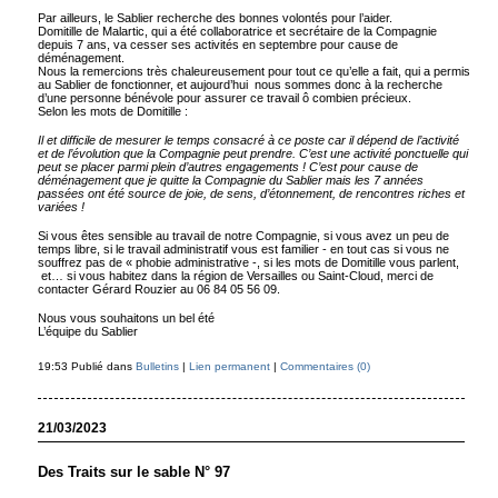
Par ailleurs, le Sablier recherche des bonnes volontés pour l’aider.
Domitille de Malartic, qui a été collaboratrice et secrétaire de la Compagnie
depuis 7 ans, va cesser ses activités en septembre pour cause de
déménagement.
Nous la remercions très chaleureusement pour tout ce qu’elle a fait, qui a permis
au Sablier de fonctionner, et aujourd’hui nous sommes donc à la recherche
d’une personne bénévole pour assurer ce travail ô combien précieux.
Selon les mots de Domitille :
Il et difficile de mesurer le temps consacré à ce poste car il dépend de l’activité
et de l’évolution que la Compagnie peut prendre. C’est une activité ponctuelle qui
peut se placer parmi plein d’autres engagements ! C’est pour cause de
déménagement que je quitte la Compagnie du Sablier mais les 7 années
passées ont été source de joie, de sens, d’étonnement, de rencontres riches et
variées !
Si vous êtes sensible au travail de notre Compagnie, si vous avez un peu de
temps libre, si le travail administratif vous est familier - en tout cas si vous ne
souffrez pas de « phobie administrative -, si les mots de Domitille vous parlent,
et… si vous habitez dans la région de Versailles ou Saint-Cloud, merci de
contacter Gérard Rouzier au 06 84 05 56 09.
Nous vous souhaitons un bel été
L’équipe du Sablier
19:53 Publié dans
Bulletins
|
Lien permanent
|
Commentaires (0)
21/03/2023
Des Traits sur le sable N° 97