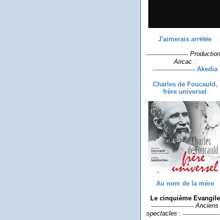
J'aimerais
arrêtée
Productio
-----------------------------
Aircac :
Akedia
-----------------------------
Charles de Foucauld,
frère universel
Au nom de la mère
Le cinquième Evangile
Anciens
-----------------------------
spectacles :
-------------------------