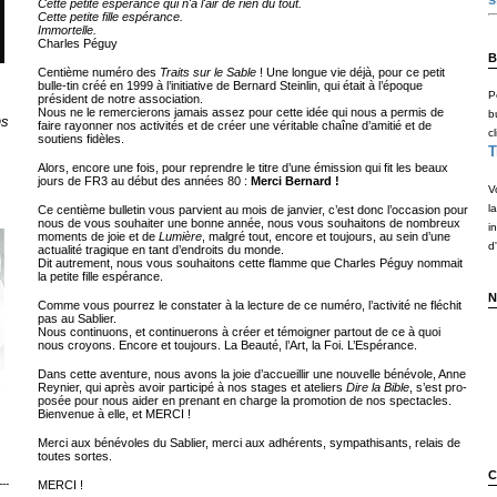
Cette petite espérance qui n'a l'air de rien du tout.
Cette petite fille espérance.
Immortelle.
Charles Péguy
B
Centième numéro des
Traits sur le Sable
! Une longue vie déjà, pour ce petit
bulle-tin créé en 1999 à l’initiative de Bernard Steinlin, qui était à l’époque
P
président de notre association.
Nous ne le remercierons jamais assez pour cette idée qui nous a permis de
b
ns
faire rayonner nos activités et de créer une véritable chaîne d’amitié et de
cl
soutiens fidèles.
T
Alors, encore une fois, pour reprendre le titre d’une émission qui fit les beaux
jours de FR3 au début des années 80 :
Merci Bernard !
V
l
Ce centième bulletin vous parvient au mois de janvier, c’est donc l’occasion pour
nous de vous souhaiter une bonne année, nous vous souhaitons de nombreux
i
moments de joie et de
Lumière
, malgré tout, encore et toujours, au sein d’une
d'
actualité tragique en tant d’endroits du monde.
Dit autrement, nous vous souhaitons cette flamme que Charles Péguy nommait
la petite fille espérance.
N
Comme vous pourrez le constater à la lecture de ce numéro, l’activité ne fléchit
pas au Sablier.
Nous continuons, et continuerons à créer et témoigner partout de ce à quoi
nous croyons. Encore et toujours. La Beauté, l’Art, la Foi. L’Espérance.
Dans cette aventure, nous avons la joie d’accueillir une nouvelle bénévole, Anne
Reynier, qui après avoir participé à nos stages et ateliers
Dire la Bible
, s’est pro-
posée pour nous aider en prenant en charge la promotion de nos spectacles.
Bienvenue à elle, et MERCI !
Merci aux bénévoles du Sablier, merci aux adhérents, sympathisants, relais de
toutes sortes.
C
---
MERCI !