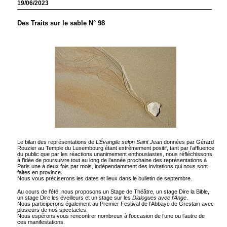
19/06/2023
Des Traits sur le sable N° 98
Le bilan des représentations de
L’Évangile selon Saint Jean
données par Gérard
Rouzier au Temple du Luxembourg étant extrêmement positif, tant par l’affluence
du public que par les réactions unanimement enthousiastes, nous réfléchissons
à l’idée de poursuivre tout au long de l’année prochaine des représentations à
Paris une à deux fois par mois, indépendamment des invitations qui nous sont
faites en province.
Nous vous préciserons les dates et lieux dans le bulletin de septembre.
Au cours de l’été, nous proposons un Stage de Théâtre, un stage Dire la Bible,
un stage Dire les éveilleurs et un stage sur les
Dialogues avec l’Ange
.
Nous participerons également au Premier Festival de l’Abbaye de Grestain avec
plusieurs de nos spectacles.
Nous espérons vous rencontrer nombreux à l’occasion de l’une ou l’autre de
ces manifestations.