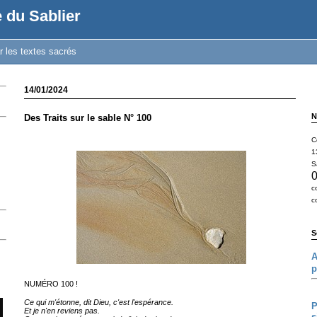
 du Sablier
r les textes sacrés
14/01/2024
N
Des Traits sur le sable N° 100
C
1
S
0
c
c
S
A
p
NUMÉRO 100 !
Ce qui m'étonne, dit Dieu, c'est l'espérance.
P
Et je n'en reviens pas.
s