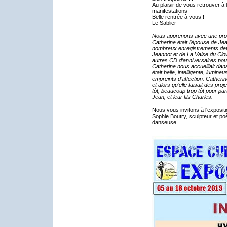
Au plaisir de vous retrouver à 
manifestations
Belle rentrée à vous !
Le Sablier
Nous apprenons avec une prof
Catherine était l’épouse de J
nombreux enregistrements de
Jeannot et de La Valse du Clow
autres CD d’anniversaires pour 
Catherine nous accueillait dans
était belle, intelligente, lumin
empreints d’affection. Catheri
et alors qu’elle faisait des pr
tôt, beaucoup trop tôt pour pa
Jean, et leur fils Charles.
Nous vous invitons à l'expositi
Sophie Boutry, sculpteur et poè
danseuse.