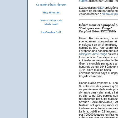
stages
animés par Gérard Rou
-
Ce matin j'étais lépreux
L'association
ADDA
présidée p
ateliers de lecture partagée en
Etty Hilesum
visioconférence :
en savoir pl
Notes intimes de
Marie Noël
Gérard Rouzier a proposé po
"Dialogues avec l'ange"
Dauphiné libéré
(25/02/2020)
La Genèse 1-11
Gérard Rouzier, acteur, mette
scène, auteur, compositeur et
enseignant en art dramatique, 
habitué du lieu. Pour la premièr
il propose une session sur le li
Dialogues avec l'ange
qui est l
transcription d'une expérience
spirituelle vécue pendant la S
Guerre mondiale par quatre a
hongrois de juin 1943 à nove
1944, alors que les nazis
envahissent leur pays et dépor
les juifs en masse.
Hanna Dallos transmet au cou
88 entretiens des paroles qu'ell
ne pas émaner d'elle mais pro
d'« autre part » d'un maître int
ou d'un ange. Ces paroles son
retranscrites par Gitta Mallasz e
Strausz. Seule survivante, Git
Mallasz, réfugiée en France e
traduira ces entretiens en fran
Le livre, publié en 21 langues, 
par 700000 lecteurs en France
Gérard Rouzier en convient, l'a