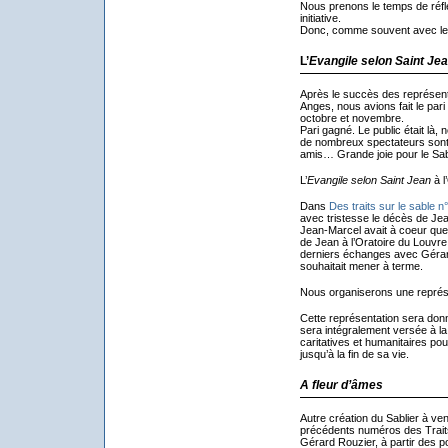
Nous prenons le temps de réflé
initiative.
Donc, comme souvent avec le 
L’
Evangile selon Saint Je
Après le succès des représen
Anges, nous avions fait le par
octobre et novembre.
Pari gagné. Le public était là,
de nombreux spectateurs sont
amis… Grande joie pour le Sabl
L’
Evangile selon Saint Jean
à l
Dans
Des traits sur le sable n
avec tristesse le décès de Je
Jean-Marcel avait à coeur que
de Jean à l’Oratoire du Louvre à
derniers échanges avec Gérard 
souhaitait mener à terme.
Nous organiserons une représe
Cette représentation sera donn
sera intégralement versée à l
caritatives et humanitaires po
jusqu’à la fin de sa vie.
A fleur d’âmes
Autre création du Sablier à ven
précédents numéros des Trait
Gérard Rouzier, à partir des p