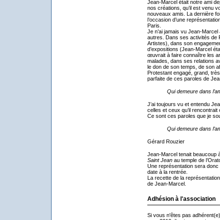
Jean-Marcel était notre ami depu
nos créations, qu’il est venu v
nouveaux amis. La dernière fo
l’occasion d’une représentatio
Paris.
Je n’ai jamais vu Jean-Marcel 
autres. Dans ses activités de
Artistes), dans son engagement
d’expositions (Jean-Marcel était
œuvrait à faire connaître les a
malades, dans ses relations av
le don de son temps, de son af
Protestant engagé, grand, très 
parfaite de ces paroles de Jea
Qui demeure dans l’am
J’ai toujours vu et entendu J
celles et ceux qu’il rencontrait 
Ce sont ces paroles que je sou
Qui demeure dans l’am
Gérard Rouzier
Jean-Marcel tenait beaucoup 
Saint Jean
au temple de l’Oratoi
Une représentation sera donc
date à la rentrée.
La recette de la représentation
de Jean-Marcel.
Adhésion à l'association
Si vous n'êtes pas adhérent(e