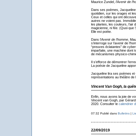
Maurice Zundel,
l’Avenir de l
Dans ses poèmes, Jacqueline Kr
quotidien, sur les orages et le
Ceux et celles qui ont découve
autres ne voient pas. Immobile d
les plantes, les couleurs, l’air
magicienne, ni fée. (Quoi que !
Elle est poète.
Dans l’
Avenir de l’homme
, Mau
s’interroge sur l’avenir de l’
“preuves éclatantes” de cyber
imparfaite, une machine dont to
de mécanismes physico-chimi
Il s’efforce de démontrer l’erreu
La poésie de Jacqueline apporte
Jacqueline lira ses poèmes et 
représentations au théâtre de l’
Vincent Van Gogh, la quêt
Enfin, nous avons la joie de v
Vincent van Gogh, par Gérard R
2020. Consulter le
calendrier 
07:32 Publié dans
Bulletins
|
Li
22/09/2019