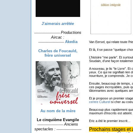
J'aimerais
arrêtée
Productions
-----------------------------
Aircac :
Akedia
Van Eersel, qui relate toute l’his
-----------------------------
Et là, il se passe “quelque cho
Charles de Foucauld,
frère universel
L’histoire “me parle”. Et surtou
Soudain, d’une façon totalemen
A nouveau, je lis “le Livre”. E
yeux. Ce qui ne signifiait rien 
nourriture, je comprends. Je 
Ensuite, beaucoup de temps, au
ces pages incroyables, puis q
tâtonnantes avec quelques am
Et je propose un premier stag
centre Culturel
si cher au coeu
Beaucoup plus rapidement que
Au nom de la mère
maximum d’inscrits est atteint.
Le cinquième Evangile
Eric a été le premier inscrit…
Anciens
-----------------------------
Prochains stages et a
spectacles :
----------------------------