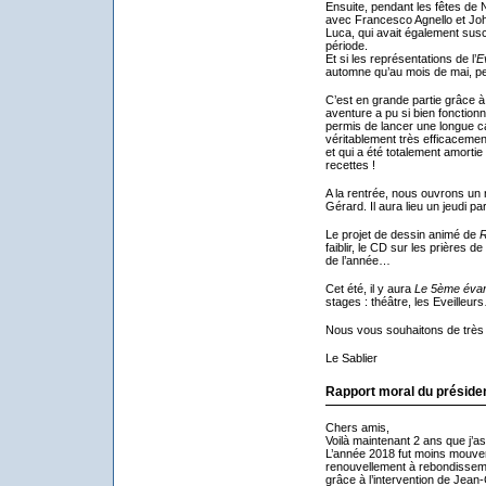
Ensuite, pendant les fêtes de 
avec Francesco Agnello et Jo
Luca, qui avait également susc
période.
Et si les représentations de l’
E
automne qu’au mois de mai, p
C’est en grande partie grâce à
aventure a pu si bien fonctionn
permis de lancer une longue c
véritablement très efficacement
et qui a été totalement amortie
recettes !
A la rentrée, nous ouvrons un 
Gérard. Il aura lieu un jeudi p
Le projet de dessin animé de
R
faiblir, le CD sur les prières d
de l’année…
Cet été, il y aura
Le 5ème évan
stages : théâtre, les Eveilleu
Nous vous souhaitons de très 
Le Sablier
Rapport moral du présiden
Chers amis,
Voilà maintenant 2 ans que j’a
L’année 2018 fut moins mouve
renouvellement à rebondissemen
grâce à l’intervention de Jean