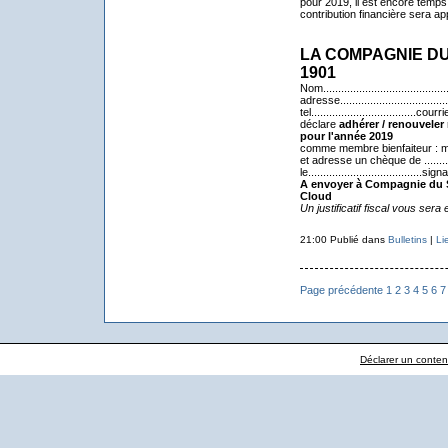
pour 2019, il est encore temps 
contribution financière sera a
LA COMPAGNIE D
1901
Nom..........................................
adresse........................................
tel...................................courriel.
déclare
adhérer / renouvele
pour l'année 2019
comme membre bienfaiteur : min
et adresse un chèque de .........
le......................................sig
A envoyer à Compagnie du Sa
Cloud
Un justificatif fiscal vous ser
21:00 Publié dans
Bulletins
|
Li
Page précédente
1
2
3
4
5
6
7
Déclarer un contenu 