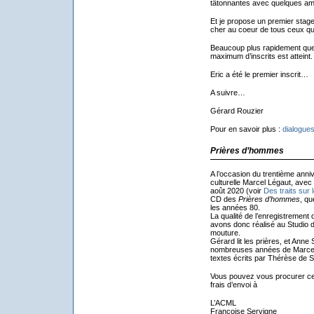
tâtonnantes avec quelques am
Et je propose un premier stage 
cher au coeur de tous ceux qu
Beaucoup plus rapidement que
maximum d’inscrits est atteint.
Eric a été le premier inscrit…
A suivre…
Gérard Rouzier
Pour en savoir plus :
dialogues
Prières d’hommes
A l’occasion du trentième anniv
culturelle Marcel Légaut, ave
août 2020 (voir
Des traits sur 
CD des
Prières d’hommes
, qu
les années 80.
La qualité de l’enregistrement 
avons donc réalisé au Studio 
mouture.
Gérard lit les prières, et Anne 
nombreuses années de Marcel L
textes écrits par Thérèse de 
Vous pouvez vous procurer ce
frais d’envoi à
L’ACML
Françoise Servigne