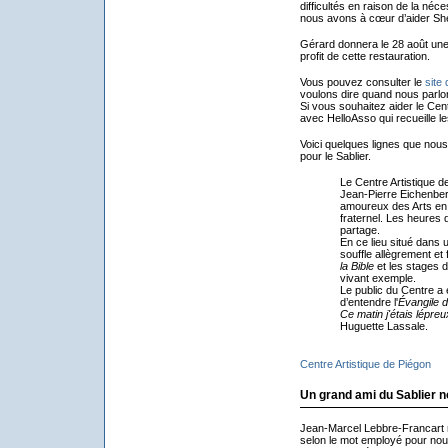
difficultés en raison de la néce
nous avons à cœur d’aider She
Gérard donnera le 28 août une
profit de cette restauration.
Vous pouvez consulter le
site
voulons dire quand nous parlon
Si vous souhaitez aider le Cent
avec HelloAsso qui recueille les
Voici quelques lignes que nou
pour le Sablier.
Le Centre Artistique d
Jean-Pierre Eichenberg
amoureux des Arts en q
fraternel. Les heures
partage.
En ce lieu situé dans u
souffle allègrement et 
la Bible
et les stages 
vivant exemple.
Le public du Centre a 
d’entendre l'
Évangile d
Ce matin j'étais lépreu
Huguette Lassale.
Centre Artistique de Piégon
Un grand ami du Sablier n
Jean-Marcel Lebbre-Francart no
selon le mot employé pour nous