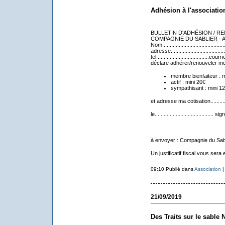
Adhésion à l'associatio
BULLETIN D'ADHÉSION / R
COMPAGNIE DU SABLIER - Ass
Nom..........................................
adresse........................................
tel...................................courriel.
déclare adhérer/renouveler m
membre bienfaiteur : 
actif : mini 20€
sympathisant : mini 1
et adresse ma cotisation..........
le....................................... s
à envoyer : Compagnie du Sabl
Un justificatif fiscal vous ser
09:10 Publié dans
Association
21/09/2019
Des Traits sur le sable 