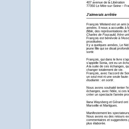
407 avenue de la Libération
77350 Le Mée-sur-Seine – Fr
J'aimerais arrêtée
François Wioland est un ami (
années. Il nous a accueillis 
Bible
, des représentations de l’
Charles de Foucauld, frère uni
François est bénévole à l’Asso
prostituées.
Il y a quelques années, Le Nid
jeune fille qui se disait profon
sortir.
François, qui dans le livre s’ap
s’appelle Sonia, ont eu un éch
A la suite de ces échanges, qui
changer totalement de vie.
François, avec l’accord de So
un seul mot ni une seule faute 
étudiante : en sortir
.
Nous avons souhaité tenter l’
échanges, avec l’idée, si ces l
créer un spectacle l’année pro
Ilana Waysberg et Gérard ont 
Marseille et Martigues.
Manifestement les spectateurs 
Nous avons eu des retours ex
commentaires et suggestions po
plus élaborée.