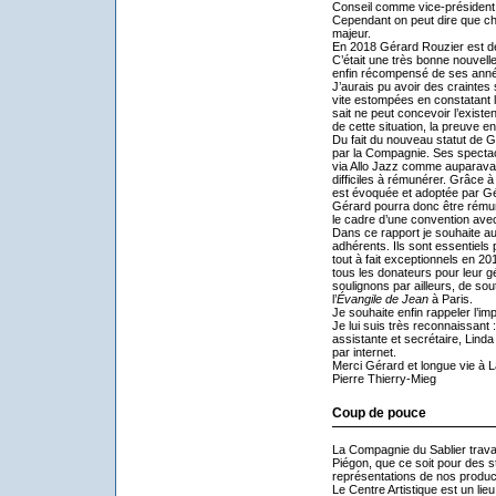
Conseil comme vice-président
Cependant on peut dire que 
majeur.
En 2018 Gérard Rouzier est dev
C’était une très bonne nouvelle
enfin récompensé de ses années
J’aurais pu avoir des craintes 
vite estompées en constatant le
sait ne peut concevoir l’exist
de cette situation, la preuve e
Du fait du nouveau statut de G
par la Compagnie. Ses spectacl
via Allo Jazz comme auparavant
difficiles à rémunérer. Grâce à
est évoquée et adoptée par Gé
Gérard pourra donc être rémun
le cadre d’une convention ave
Dans ce rapport je souhaite au
adhérents. Ils sont essentiels 
tout à fait exceptionnels en 2
tous les donateurs pour leur g
soulignons par ailleurs, de sou
l’
Évangile de Jean
à Paris.
Je souhaite enfin rappeler l’imp
Je lui suis très reconnaissant 
assistante et secrétaire, Linda
par internet.
Merci Gérard et longue vie à 
Pierre Thierry-Mieg
Coup de pouce
La Compagnie du Sablier travai
Piégon, que ce soit pour des s
représentations de nos produc
Le Centre Artistique est un lie