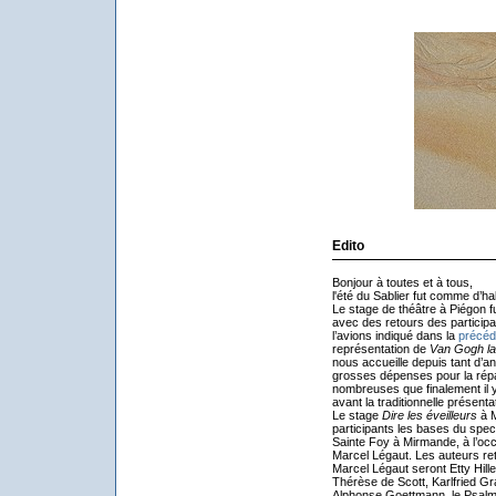
Edito
Bonjour à toutes et à tous,
l'été du Sablier fut comme d’ha
Le stage de théâtre à Piégon fu
avec des retours des particip
l’avions indiqué dans la
précéd
représentation de
Van Gogh la
nous accueille depuis tant d’ann
grosses dépenses pour la répar
nombreuses que finalement il y
avant la traditionnelle présenta
Le stage
Dire les éveilleurs
à M
participants les bases du spec
Sainte Foy à Mirmande, à l’occ
Marcel Légaut. Les auteurs rete
Marcel Légaut seront Etty Hill
Thérèse de Scott, Karlfried Gr
Alphonse Goettmann, le Psalmi