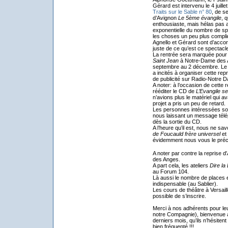
Gérard est intervenu le 4 juill
Traits sur le Sable n° 80
, de s
d’Avignon
Le 5ème évangile
, 
enthousiaste, mais hélas pas
exponentielle du nombre de sp
les choses un peu plus compl
Agnello et Gérard sont d’accor
juste de ce qu’est ce spectacl
La rentrée sera marquée pour 
Saint Jean
à Notre-Dame des An
septembre au 2 décembre. Le 
a incités à organiser cette re
de publicité sur Radio-Notre Da
A noter: à l’occasion de cett
rééditer le CD de
L’Evangile se
n’avions plus le matériel qui ava
projet a pris un peu de retard.
Les personnes intéressées sont 
nous laissant un message télé
dès la sortie du CD.
A l’heure qu’il est, nous ne sa
de Foucauld frère universel
et
évidemment nous vous le préci
A noter par contre la reprise d'
des Anges.
A part cela, les ateliers
Dire la 
au Forum 104.
Là aussi le nombre de places est
indispensable (au Sablier).
Les cours de théâtre à Versaill
possible de s’inscrire.
Merci à nos adhérents pour leur
notre Compagnie), bienvenue
derniers mois, qu’ils n’hésiten
bien fréquenté !!!