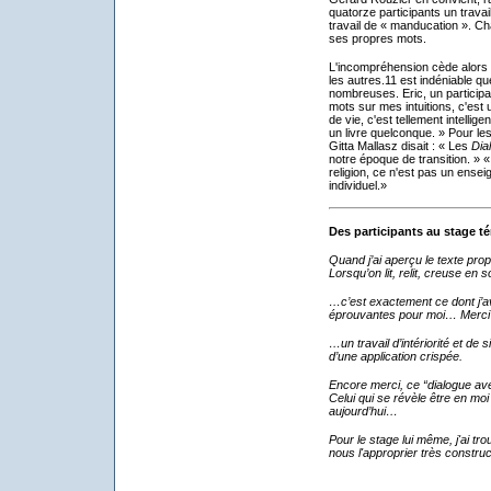
quatorze participants un travai
travail de « manducation ». Cha
ses propres mots.
L'incompréhension cède alors l
les autres.11 est indéniable q
nombreuses. Eric, un participan
mots sur mes intuitions, c'est 
de vie, c'est tellement intelli
un livre quelconque. » Pour les
Gitta Mallasz disait : « Les
Dia
notre époque de transition. » 
religion, ce n'est pas un ense
individuel.»
Des participants au stage t
Quand j’ai aperçu le texte pro
Lorsqu’on lit, relit, creuse en
…c’est exactement ce dont j’ava
éprouvantes pour moi… Merc
…un travail d’intériorité et de 
d’une application crispée.
Encore merci, ce “dialogue av
Celui qui se révèle être en mo
aujourd’hui…
Pour le stage lui même, j'ai t
nous l'approprier très construct