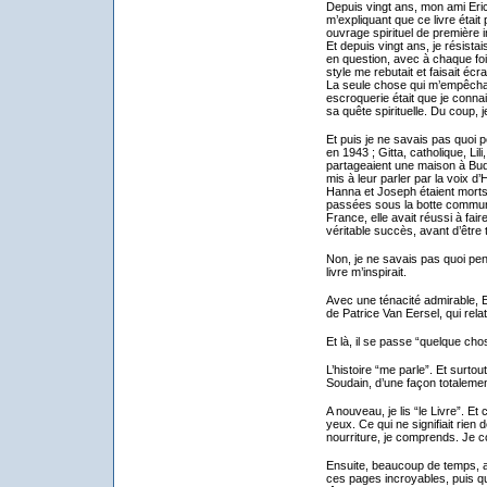
Depuis vingt ans, mon ami Eri
m’expliquant que ce livre étai
ouvrage spirituel de première 
Et depuis vingt ans, je résistai
en question, avec à chaque fois
style me rebutait et faisait écra
La seule chose qui m’empêchai
escroquerie était que je connai
sa quête spirituelle. Du coup,
Et puis je ne savais pas quoi p
en 1943 ; Gitta, catholique, Lil
partageaient une maison à Buda
mis à leur parler par la voix d’H
Hanna et Joseph étaient morts 
passées sous la botte communis
France, elle avait réussi à fair
véritable succès, avant d’être 
Non, je ne savais pas quoi pens
livre m’inspirait.
Avec une ténacité admirable, E
de Patrice Van Eersel, qui relate 
Et là, il se passe “quelque cho
L’histoire “me parle”. Et surtou
Soudain, d’une façon totalemen
A nouveau, je lis “le Livre”. E
yeux. Ce qui ne signifiait rien 
nourriture, je comprends. Je 
Ensuite, beaucoup de temps, au
ces pages incroyables, puis q