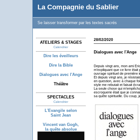
La Compagnie du Sablier
Se laisser transformer par les textes sacrés
28/02/2020
ATELIERS & STAGES
Calendrier
Dialogues avec l'Ange
Dire les éveilleurs
Dire la Bible
Depuis vingt ans, mon ami Eri
m’expliquant que ce livre étai
ouvrage spirituel de première 
Dialogues avec l'Ange
Et depuis vingt ans, je résistai
en question, avec à chaque fois
Théâtre
style me rebutait et faisait écra
La seule chose qui m’empêchai
escroquerie était que je connai
sa quête spirituelle. Du coup,
SPECTACLES
Calendrier
L'Evangile selon
Saint Jean
Vincent van Gogh,
la quête absolue