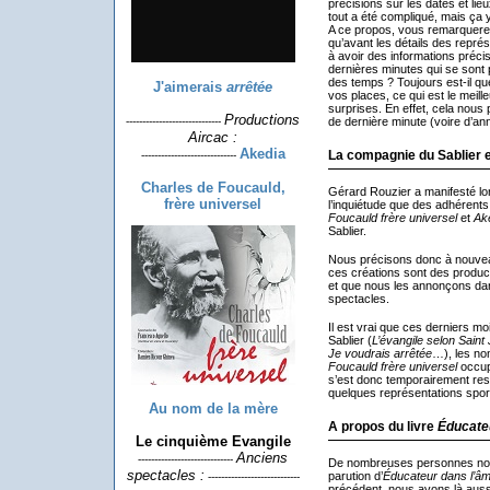
précisions sur les dates et lie
tout a été compliqué, mais ça 
A ce propos, vous remarquere
qu’avant les détails des représe
à avoir des informations précis
dernières minutes qui se sont p
des temps ? Toujours est-il q
J'aimerais
arrêtée
vos places, ce qui est le mei
surprises. En effet, cela nou
Productions
-----------------------------
de dernière minute (voire d’annu
Aircac :
Akedia
La compagnie du Sablier e
-----------------------------
Charles de Foucauld,
Gérard Rouzier a manifesté lo
frère universel
l’inquiétude que des adhérent
Foucauld frère universel
et
Aké
Sablier.
Nous précisons donc à nouveau 
ces créations sont des product
et que nous les annonçons dan
spectacles.
Il est vrai que ces derniers m
Sablier (
L’évangile selon Saint
Je voudrais arrêtée
…), les n
Foucauld frère universel
occupa
s’est donc temporairement ress
quelques représentations spor
Au nom de la mère
A propos du livre
Éducate
Le cinquième Evangile
Anciens
-----------------------------
De nombreuses personnes nous
spectacles :
parution d’
Éducateur dans l’â
----------------------------
précédent, nous avons là auss