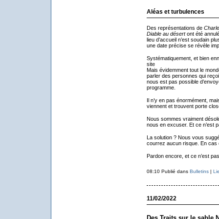
Aléas et turbulences
Des représentations de
Charle
Diable au désert
ont été annul
lieu d’accueil n’est soudain p
une date précise se révèle im
Systématiquement, et bien enn
site
Mais évidemment tout le monde 
parler des personnes qui reçoive
nous est pas possible d’envoye
programme.
Il n’y en pas énormément, mais
viennent et trouvent porte clos
Nous sommes vraiment désolés 
nous en excuser. Et ce n’est p
La solution ? Nous vous suggé
courrez aucun risque. En cas 
Pardon encore, et ce n’est pa
08:10 Publié dans
Bulletins
|
Li
11/02/2022
Des Traits sur le sable 