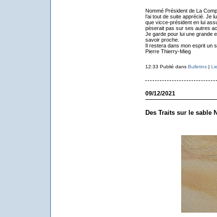
Nommé Président de La Compagn
l’ai tout de suite apprécié. Je
que vicce-président en lui assu
pèserait pas sur ses autres act
Je garde pour lui une grande e
savoir proche.
Il restera dans mon esprit un s
Pierre Thierry-Mieg
12:33 Publié dans
Bulletins
|
Li
09/12/2021
Des Traits sur le sable 