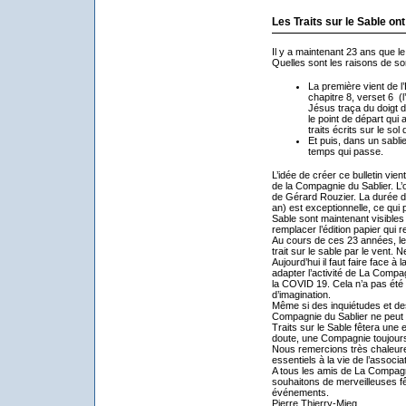
Les Traits sur le Sable on
Il y a maintenant 23 ans que le
Quelles sont les raisons de so
La première vient de l’
chapitre 8, verset 6 (l
Jésus traça du doigt d
le point de départ qui 
traits écrits sur le sol
Et puis, dans un sablier
temps qui passe.
L’idée de créer ce bulletin vien
de la Compagnie du Sablier. L’ob
de Gérard Rouzier. La durée da
an) est exceptionnelle, ce qui 
Sable sont maintenant visibles
remplacer l’édition papier qui r
Au cours de ces 23 années, le
trait sur le sable par le vent
Aujourd’hui il faut faire face 
adapter l’activité de La Compa
la COVID 19. Cela n’a pas été
d’imagination.
Même si des inquiétudes et des
Compagnie du Sablier ne peut 
Traits sur le Sable fêtera une 
doute, une Compagnie toujour
Nous remercions très chaleur
essentiels à la vie de l’associat
A tous les amis de La Compagni
souhaitons de merveilleuses fê
événements.
Pierre Thierry-Mieg