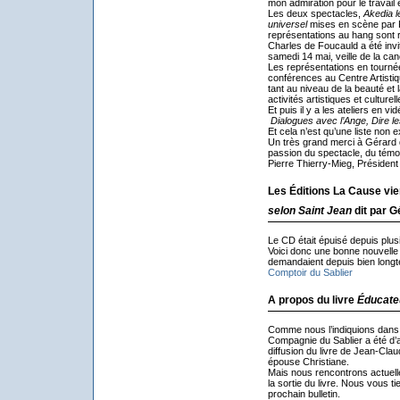
mon admiration pour le travail
Les deux spectacles,
Akedia l
universel
mises en scène par 
représentations au hang sont r
Charles de Foucauld a été invi
samedi 14 mai, veille de la ca
Les représentations en tournée
conférences au Centre Artistiq
tant au niveau de la beauté et l
activités artistiques et culturell
Et puis il y a les ateliers en 
Dialogues avec l’Ange, Dire le
Et cela n’est qu’une liste non e
Un très grand merci à Gérard d
passion du spectacle, du témoi
Pierre Thierry-Mieg, Présiden
Les Éditions La Cause vien
selon Saint Jean
dit par G
Le CD était épuisé depuis plu
Voici donc une bonne nouvelle
demandaient depuis bien long
Comptoir du Sablier
A propos du livre
Éducate
Comme nous l’indiquions dans
Compagnie du Sablier a été d’a
diffusion du livre de Jean-Cla
épouse Christiane.
Mais nous rencontrons actuelle
la sortie du livre. Nous vous t
prochain bulletin.