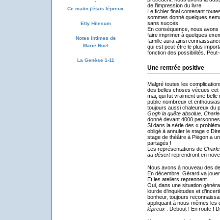
-
de l’impression du livre.
Ce matin j'étais lépreux
Le fichier final contenant tout
sommes donné quelques semai
sans succès.
Etty Hilesum
En conséquence, nous avons dé
faire imprimer à quelques exe
Notes intimes de
famille aura ainsi connaissanc
Marie Noël
qui est peut-être le plus import
fonction des possibilités. Peut-ê
La Genèse 1-11
Une rentrée positive
Malgré toutes les complicatio
des belles choses vécues cet é
mai, qui fut vraiment une bell
public nombreux et enthousiast
toujours aussi chaleureux du 
Gogh la quête absolue, Charle
donné devant 4000 personne
Si dans la série des « problè
obligé à annuler le stage « Dir
stage de théâtre à Piégon a u
partagés !
Les représentations de
Charle
au désert
reprendront en nov
Nous avons à nouveau des de
En décembre, Gérard va joue
Et les ateliers reprennent…
Oui, dans une situation générale
lourde d’inquiétudes et d’incer
bonheur, toujours reconnaissa
appliquant à nous-mêmes les de
lépreux
: Debout ! En route ! 