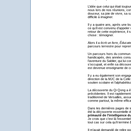
L’idée que celui qui était touj
nous lors de nos réunions, co
douceur, sa joie de vivre, sa s
difficile à imaginer.
Il y a quatre ans, après une l
ce qu’il est convenu d’appeler
retour de cette expérience, il s
chose : témoigner.
Alors il a écrit un livre,
Éducate
parcours terrestre pour repre
Un parcours hors du commun : u
handicapés, des années consac
l’aventure du Sablier, qui lui co
s’occupait, et enfin sa découv
est devenue enseignante de ce
Il y a eu également son engage
direction de la MJC de la Celle
soutien scolaire et l’alphabétisa
La découverte du Qi Qong a été
précédentes. Il est rapidement
traditionnel de Versailles, assu
comme partout, la même effica
Dans les dernières pages de son
été la découverte essentielle 
primauté de l’intelligence d
Je crois que c’est là l’essenti
tout cas sur cela qu’il termine
Il m’avait demandé de relire pou