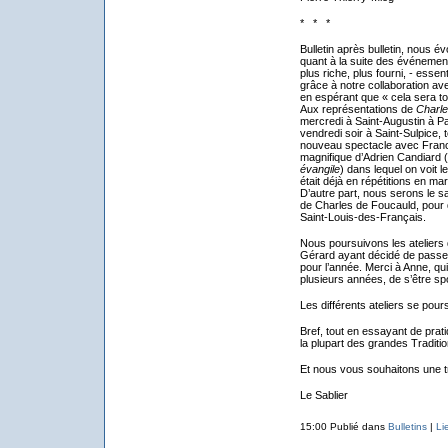
* * *
Bulletin après bulletin, nous 
quant à la suite des événeme
plus riche, plus fourni, - esse
grâce à notre collaboration av
en espérant que « cela sera t
Aux représentations de
Charle
mercredi à Saint-Augustin à Pa
vendredi soir à Saint-Sulpice,
nouveau spectacle avec Fran
magnifique d’Adrien Candiard 
évangile
) dans lequel on voit l
était déjà en répétitions en m
D’autre part, nous serons le s
de Charles de Foucauld, pour
Saint-Louis-des-Français.
Nous poursuivons les ateliers
Gérard ayant décidé de passer l
pour l’année. Merci à Anne, qu
plusieurs années, de s’être s
Les différents ateliers se pours
Bref, tout en essayant de prati
la plupart des grandes Traditio
Et nous vous souhaitons une t
Le Sablier
15:00 Publié dans
Bulletins
|
Li