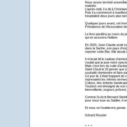
Nous avons terminé ensemble c
matinée.
L’après-midi, il a dit à Christia
Puis il a commencé à manifeste
hospitalisé deux jours plus tard
Quelques jours avant, cet hom
Présidence de l’Association de
Le livre paraîtra au cours du 
qui en assurera l’édition.
En 2020, Jean-Claude avait so
dans la Sarthe, son pays d’orig
reporter cette fête. Elle devai
Il m’avait dit le cadeau d’annive
voulait que je joue notre spec
Mais c’est lors du culte d’actio
Saint-Cloud le 20 janvier que j
souhaité réentendre et faire pa
Ce jour-là, il était frappant d
reprenaient les mêmes termes :
Culture, des enfants handicapé
Tou(te)s ont témoigné de son 
bienveillante, toujours présent,
Comme l’a écrit Bernard Steinli
pour nous tous au Sablier, il r
Et nous ne l’oublierons jamais.
Gérard Rouzier
* * *