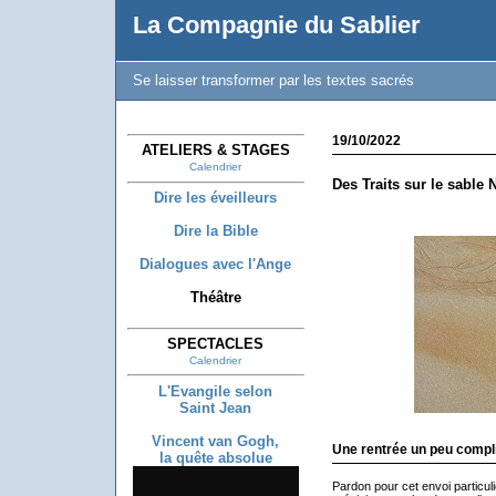
La Compagnie du Sablier
Se laisser transformer par les textes sacrés
19/10/2022
ATELIERS & STAGES
Calendrier
Des Traits sur le sable 
Dire les éveilleurs
Dire la Bible
Dialogues avec l'Ange
Théâtre
SPECTACLES
Calendrier
L'Evangile selon
Saint Jean
Vincent van Gogh,
Une rentrée un peu compl
la quête absolue
Pardon pour cet envoi particul