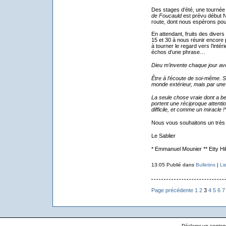
Des stages d’été, une tournée 
de Foucauld
est prévu début N
route, dont nous espérons pou
En attendant, fruits des dive
15 et 30 à nous réunir encore
à tourner le regard vers l’inté
échos d’une phrase…
Dieu m’invente chaque jour a
Être à l’écoute de soi-même. Se
monde extérieur, mais par une 
La seule chose vraie dont a b
portent une réciproque attenti
difficile, et comme un miracle !*
Nous vous souhaitons un très b
Le Sablier
* Emmanuel Mounier ** Etty Hi
13:05 Publié dans
Bulletins
|
Li
Page précédente
1
2
3
4
5
6
7
Déclarer un contenu 